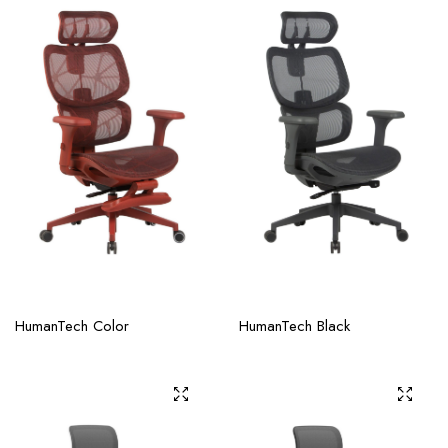
HumanTech Color
HumanTech Black