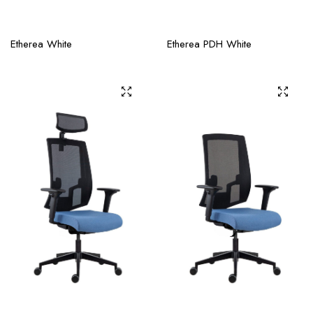
Etherea White
Etherea PDH White