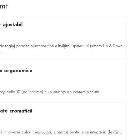
imt
 ajustabil
de reglaj permite ajustarea fină a înălțimii spătarului (sistem Up & Down
.
țe ergonomice
reglabile 1D (pe înălțime) cu suprafață de contact plăcută.
tate cromatică
il în diverse culori (negru, gri, albastru) pentru a se integra în designul