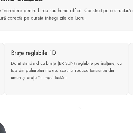
e încredere pentru birou sau home office. Construit pe o structur
ră corectă pe durata întregii zile de lucru.
Brațe reglabile 1D
Dotat standard cu brațe (BR SUN) reglabile pe înălțime, cu
top din poliuretan moale, scaunul reduce tensiunea din
umeri și brațe în timpul tastării.