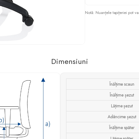
Notă: Nuanțele tapițeriei pot var
Dimensiuni
Înălțime scaun
Înălțime șezut
Lățime șezut
Adâncime șezut
Înălțime spătar
Lățime spătar