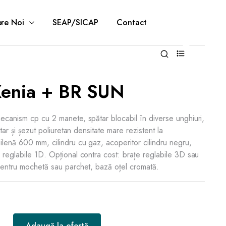
re Noi
SEAP/SICAP
Contact
0
enia + BR SUN
ecanism cp cu 2 manete, spătar blocabil în diverse unghiuri,
ătar și șezut poliuretan densitate mare rezistent la
lenă 600 mm, cilindru cu gaz, acoperitor cilindru negru,
 reglabile 1D. Opțional contra cost: brațe reglabile 3D sau
pentru mochetă sau parchet, bază oțel cromată.
Adaugă la ofertă