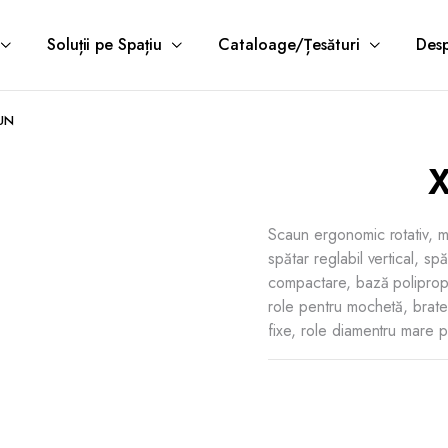
Soluții pe Spațiu
Cataloage/Țesături
Desp
SUN
X
Scaun ergonomic rotativ, m
spătar reglabil vertical, sp
compactare, bază polipropi
role pentru mochetă, brate
fixe, role diamentru mare 