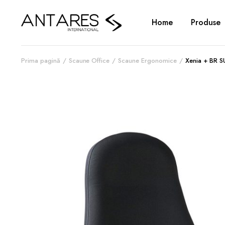
Home
Produse
Prima pagină
Scaune Office
Scaune Ergonomice
Xenia + BR 