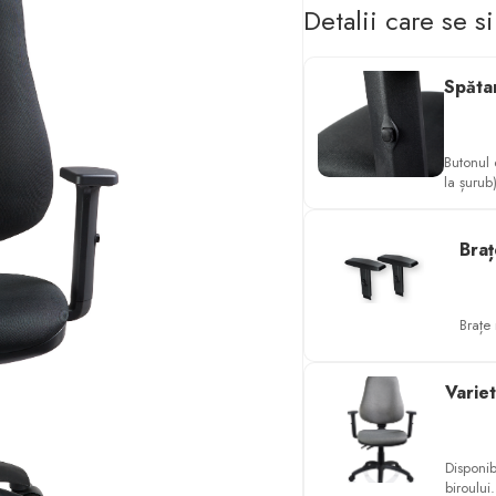
Detalii care se s
Spătar
Butonul 
la șurub)
Bra
Brațe 
Varie
Disponib
biroului.