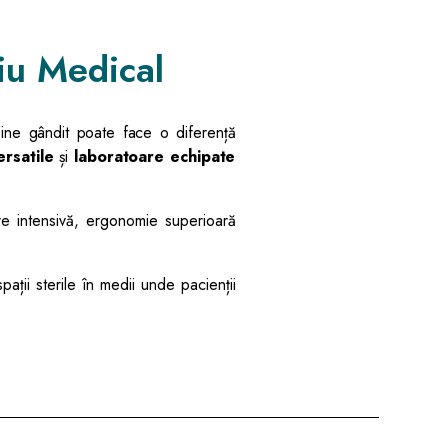
țiu Medical
u bine gândit poate face o diferență
ersatile
și
laboratoare echipate
zare intensivă, ergonomie superioară
ații sterile în medii unde pacienții