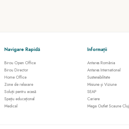
Navigare Rapidă
Informații
Birou Open Office
Antares România
Birou Director
Antares International
Home Office
Sustenabilitate
Zone de relaxare
Misiune și Viziune
Soluții pentru acasă
SEAP
Spațiu educațional
Cariere
Medical
Mega Outlet Scaune Cluj