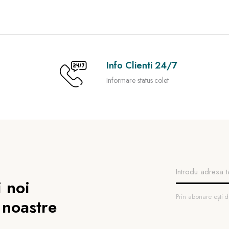
Info Clienti 24/7
Informare status colet
 noi
Prin abonare ești
 noastre