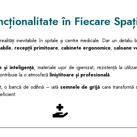
ncționalitate în Fiecare Spa
realități inevitabile în spitale și centre medicale. Dar un detali
abile
,
recepții primitoare
,
cabinete ergonomice
,
saloane v
 și inteligență
, materiale ușor de igienizat, rezistență la utili
contribuie la o atmosferă
liniștitoare și profesională
.
dit, o bancă de odihnă – iată
semnele de grijă
care transformă sp
eficient.