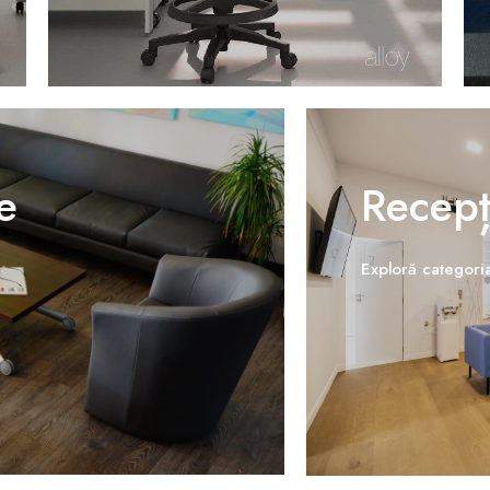
e
Recepț
Exploră categori