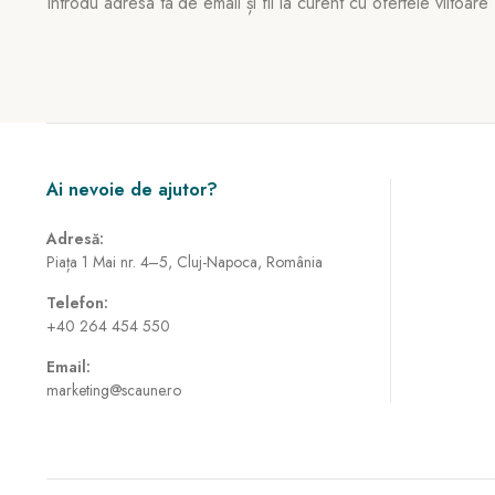
Introdu adresa ta de email și fii la curent cu ofertele viitoare
Ai nevoie de ajutor?
Adresă:
Piața 1 Mai nr. 4–5, Cluj-Napoca, România
Telefon:
+40 264 454 550
Email:
marketing@scaune.ro