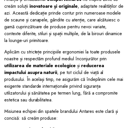
creăm soluții
inovatoare și originale
, adaptate realităților de
azi. Această dedicație prinde contur prin numeroase modele
de scaune și canapele, gândite cu atenție, care alcătuiesc o
gamă cuprinzătoare de produse pentru nevoi variate,
contexte diferite, stiluri și spații multiple, de la birouri dinamice
la lounge-uri primitoare.
Aplicăm cu strictețe principiile ergonomiei la toate produsele
noastre și respectăm profund mediul înconjurător prin
utilizarea de materiale ecologice
și
reducerea
impactului asupra naturii
, pe tot ciclul de viață al
produsului. În același timp, ne asigurăm că îndeplinim cele mai
exigente standarde internaționale privind siguranța
utilizatorului și sănătatea pe termen lung, fără a compromite
estetica sau durabilitatea.
Misiunea echipei din spatele brandului Antares este clară și
concisă: să creăm produse: