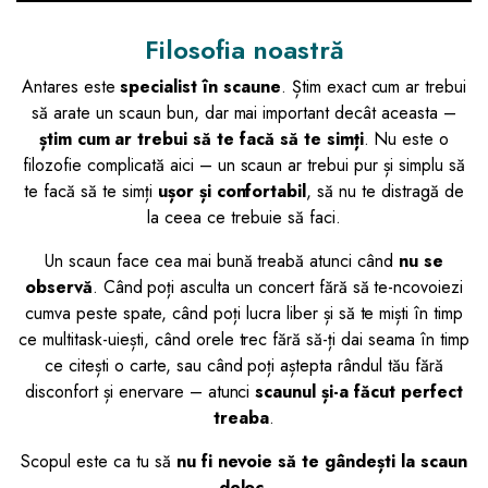
Filosofia noastră
Antares este
specialist în scaune
. Știm exact cum ar trebui
să arate un scaun bun, dar mai important decât aceasta –
știm cum ar trebui să te facă să te simți
. Nu este o
filozofie complicată aici – un scaun ar trebui pur și simplu să
te facă să te simți
ușor și confortabil
, să nu te distragă de
la ceea ce trebuie să faci.
Un scaun face cea mai bună treabă atunci când
nu se
observă
. Când poți asculta un concert fără să te-ncovoiezi
cumva peste spate, când poți lucra liber și să te miști în timp
ce multitask-uiești, când orele trec fără să-ți dai seama în timp
ce citești o carte, sau când poți aștepta rândul tău fără
disconfort și enervare – atunci
scaunul și-a făcut perfect
treaba
.
Scopul este ca tu să
nu fi nevoie să te gândești la scaun
deloc
.