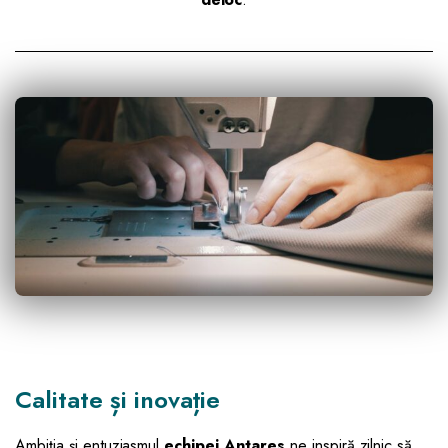
Calitate și inovație
Ambiția și entuziasmul
echipei Antares
ne inspiră zilnic să