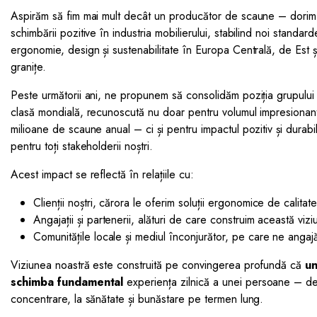
Aspirăm să fim mai mult decât un producător de scaune – dorim s
schimbării pozitive în industria mobilierului, stabilind noi standar
ergonomie, design și sustenabilitate în Europa Centrală, de Est 
granițe.
Peste următorii ani, ne propunem să consolidăm poziția grupului
clasă mondială, recunoscută nu doar pentru volumul impresionan
milioane de scaune anual – ci și pentru impactul pozitiv și durab
pentru toți stakeholderii noștri.
Acest impact se reflectă în relațiile cu:
Clienții noștri, cărora le oferim soluții ergonomice de calitat
Angajații și partenerii, alături de care construim această vizi
Comunitățile locale și mediul înconjurător, pe care ne anga
Viziunea noastră este construită pe convingerea profundă că
un
schimba fundamental
experiența zilnică a unei persoane – de l
concentrare, la sănătate și bunăstare pe termen lung.