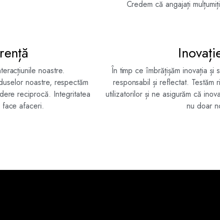
Credem că angajați mulțumiți
arență
Inovați
teracțiunile noastre.
În timp ce îmbrățișăm inovația ș
oduselor noastre, respectăm
responsabil și reflectat. Testăm 
dere reciprocă. Integritatea
utilizatorilor și ne asigurăm că inov
 face afaceri.
nu doar n