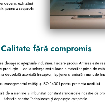
ei decenii, extinzând
sele pentru a răspunde
Calitate fără compromis
e depășesc așteptările industriei. Fiecare produs Antares este rez
de producție – de la selecția meticuloasă a materiilor prime de cali
nția deosebită acordată finisajelor, tapițeriei și ambalării manuale fi
tru managementul calității și ISO 14001 pentru protecția mediului
abilă de a menține și îmbunătăți constant standardele noastre de p
fabricile noastre îndeplinește și depășește așteptările.