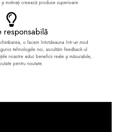
 și motivați creează produse superioare.
e responsabilă
i schimbarea, o facem întotdeauna într-un mod
riguros tehnologiile noi, ascultăm feedback-ul
ațiile noastre aduc beneficii reale și măsurabile,
outate pentru noutate.