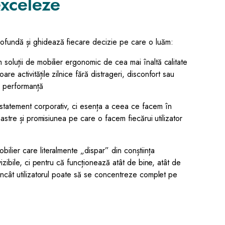
exceleze
rofundă și ghidează fiecare decizie pe care o luăm:
soluții de mobilier ergonomic de cea mai înaltă calitate
re activitățile zilnice fără distrageri, disconfort sau
i performanță
statement corporativ, ci esența a ceea ce facem în
oastre și promisiunea pe care o facem fiecărui utilizator
ilier care literalmente „dispar” din conștiința
vizibile, ci pentru că funcționează atât de bine, atât de
 încât utilizatorul poate să se concentreze complet pe