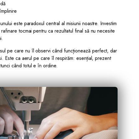
ndă
împlinire
unului este paradoxul central al misiunii noastre. Investim
 rafinare tocmai pentru ca rezultatul final să nu necesite
i.
sul pe care nu îl observi când funcționează perfect, dar
psi. Este ca aerul pe care îl respirăm: esențial, prezent
unci când totul e în ordine.