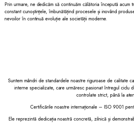
Prin urmare, ne dedicăm să continuăm călătoria începută acum tr
constant cunoștințele, îmbunătățind procesele și inovând produ
nevoilor în continuă evoluție ale societății moderne.
Suntem mândri de standardele noastre riguroase de calitate car
interne specializate, care urmăresc pasionat întregul ciclu 
controlate strict, până la ate
Certificările noastre internaționale – ISO 9001 pen
Ele reprezintă dedicația noastră concretă, zilnică și demonstr