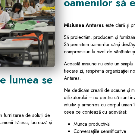
oamenilor să 
Misiunea Antares
este clară și p
Să proiectăm, producem și furnizăm 
Să permitem oamenilor să-și desfășoa
compromisuri la nivel de sănătate ș
Această misiune nu este un simplu 
fiecare zi, respirația organizației n
re lumea se
Antares.
Ne dedicăm creării de scaune și mob
utilizatorului – nu pentru că sunt in
intuitiv și armonios cu corpul uman
ceea ce contează cu adevărat:
n furnizarea de soluții de
menii trăiesc, lucrează și
Munca productivă
Conversațiile semnificative