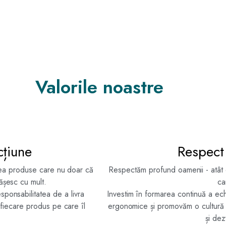
Valorile noastre
cțiune
Respect
rea produse care nu doar că
Respectăm profund oamenii - atât c
ășesc cu mult.
ca
ponsabilitatea de a livra
Investim în formarea continuă a ech
 fiecare produs pe care îl
ergonomice și promovăm o cultură 
și dez