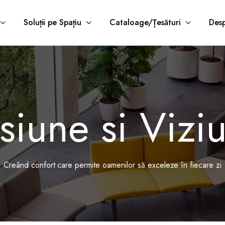
Soluții pe Spațiu
Cataloage/Țesături
Desp
siune si Vizi
Creând confort care permite oamenilor să exceleze în fiecare zi