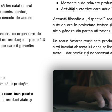
Momentele de relaxare profu
ă fim catalizatorul
Activitățile creative care aduc 
de pentru confort,
și dincolo de aceste
Această filosofie a „dispariției” sca
sute de ore în proiectare testare și
nicio gândire din partea utilizatorulu
 nostru ca organizație de
t de producție – peste 1,3
Un scaun Antares reușit este produ
il pe care îl generăm
simți imediat absența lui dacă ar li
mereu, dar nevăzut și neobservat at
e
une
jăm să le protejăm
 scaun bun poate
a productivitate și