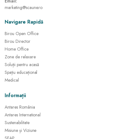
Email:
marketing@scaune.ro
Navigare Rapidă
Birou Open Office
Birou Director
Home Office
Zone de relaxare
Soluții pentru acasă
Spațiu educațional
Medical
Informații
Antares România
Antares International
Sustenabilitate
Misiune și Viziune
SEAP