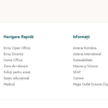
Navigare Rapidă
Informații
Birou Open Office
Antares România
Birou Director
Antares International
Home Office
Sustenabilitate
Zone de relaxare
Misiune și Viziune
Soluții pentru acasă
SEAP
Spațiu educațional
Cariere
Medical
Mega Outlet Scaune Cluj