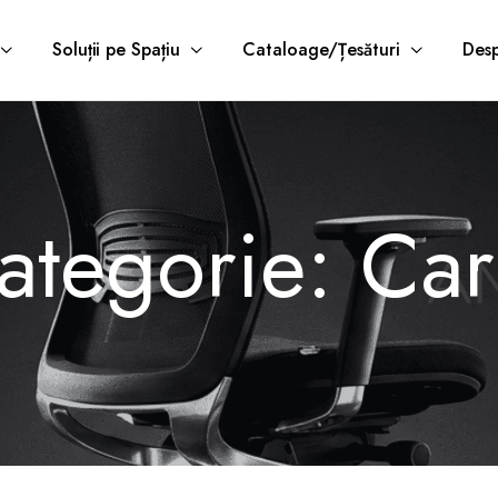
Soluții pe Spațiu
Cataloage/Țesături
Desp
Categorie:
Car