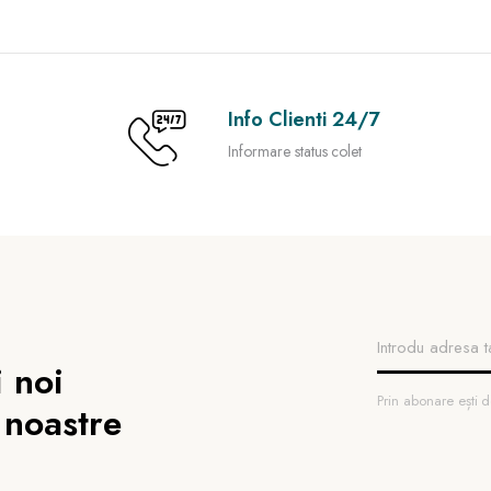
Info Clienti 24/7
Informare status colet
 noi
Prin abonare ești
 noastre