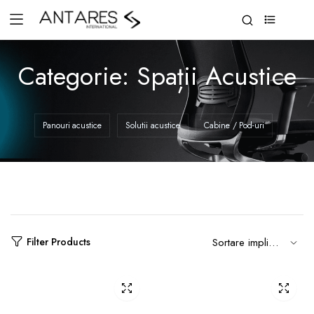
0
Categorie:
Spații Acustice
Panouri acustice
Solutii acustice
Cabine / Pod-uri
Filter Products