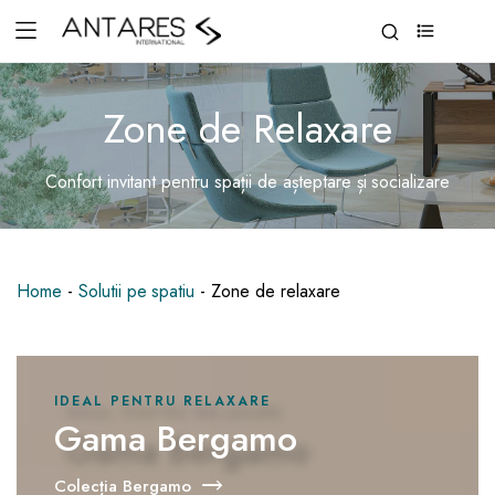
0
Zone de Relaxare
Confort invitant pentru spații de așteptare și socializare
Home
-
Solutii pe spatiu
-
Zone de relaxare
IDEAL PENTRU RELAXARE
Gama Bergamo
Colecția Bergamo