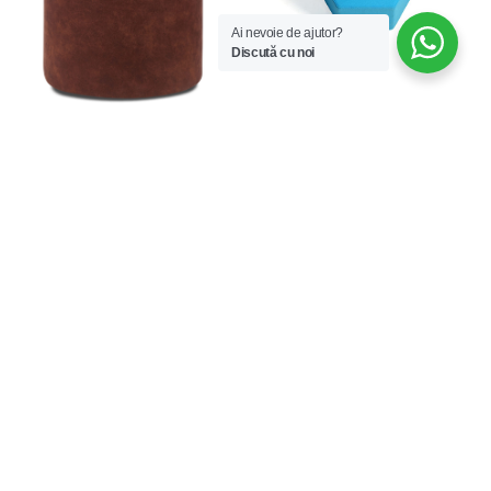
Ai nevoie de ajutor?
Discută cu noi
Cilindru
Taburet Hexa