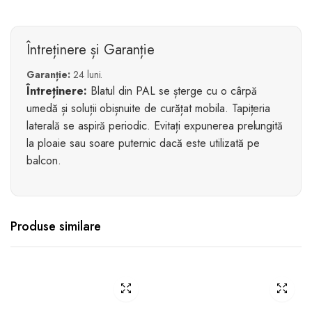
Întreținere și Garanție
Garanție:
24 luni.
Întreținere:
Blatul din PAL se șterge cu o cârpă
umedă și soluții obișnuite de curățat mobila. Tapițeria
laterală se aspiră periodic. Evitați expunerea prelungită
la ploaie sau soare puternic dacă este utilizată pe
balcon.
Produse similare