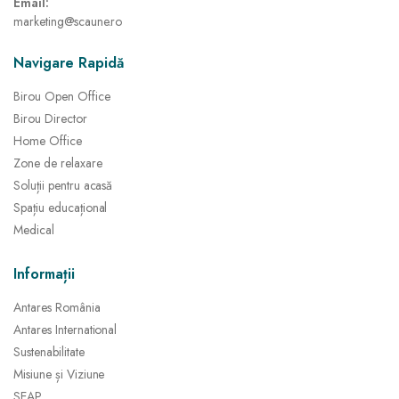
Email:
marketing@scaune.ro
Navigare Rapidă
Birou Open Office
Birou Director
Home Office
Zone de relaxare
Soluții pentru acasă
Spațiu educațional
Medical
Informații
Antares România
Antares International
Sustenabilitate
Misiune și Viziune
SEAP