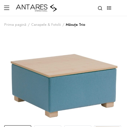
0
Prima pagină
Canapele & Fotolii
Măsuța Trio