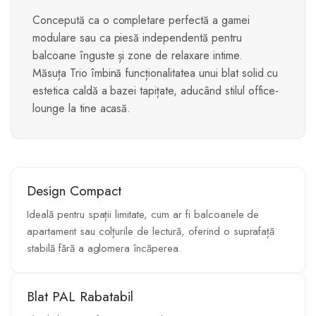
Concepută ca o completare perfectă a gamei
modulare sau ca piesă independentă pentru
balcoane înguste și zone de relaxare intime.
Măsuța Trio îmbină funcționalitatea unui blat solid cu
estetica caldă a bazei tapițate, aducând stilul office-
lounge la tine acasă.
Design Compact
Ideală pentru spații limitate, cum ar fi balcoanele de
apartament sau colțurile de lectură, oferind o suprafață
stabilă fără a aglomera încăperea.
Blat PAL Rabatabil