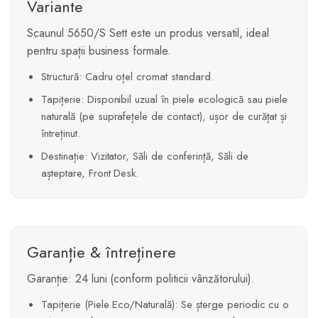
Variante
Scaunul 5650/S Sett este un produs versatil, ideal
pentru spații business formale.
Structură: Cadru oțel cromat standard.
Tapițerie: Disponibil uzual în piele ecologică sau piele
naturală (pe suprafețele de contact), ușor de curățat și
întreținut.
Destinație: Vizitator, Săli de conferință, Săli de
așteptare, Front Desk.
Garanție & întreținere
Garanție: 24 luni (conform politicii vânzătorului).
Tapițerie (Piele Eco/Naturală): Se șterge periodic cu o