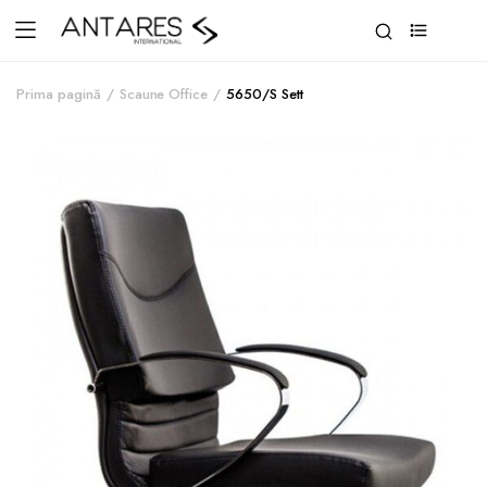
0
Prima pagină
Scaune Office
5650/S Sett