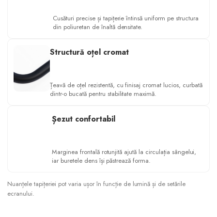
Cusături precise și tapițerie întinsă uniform pe structura
din poliuretan de înaltă densitate.
Structură oțel cromat
Țeavă de oțel rezistentă, cu finisaj cromat lucios, curbată
dintr-o bucată pentru stabilitate maximă.
Șezut confortabil
Marginea frontală rotunjită ajută la circulația sângelui,
iar buretele dens își păstrează forma.
Nuanțele tapițeriei pot varia ușor în funcție de lumină și de setările
ecranului.