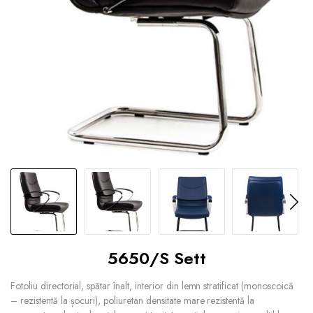
5650/S Sett
Fotoliu directorial, spătar înalt, interior din lemn stratificat (monoscoică
– rezistentă la șocuri), poliuretan densitate mare rezistentă la