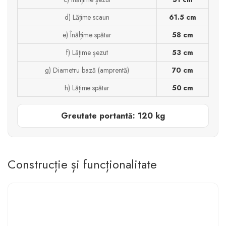
d) Lățime scaun
61.5 cm
e) Înălțime spătar
58 cm
f) Lățime șezut
53 cm
g) Diametru bază (amprentă)
70 cm
h) Lățime spătar
50 cm
Greutate portantă: 120 kg
Construcție și funcționalitate