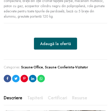
compactare, brațe din oțel cromat tapițate parțial, mecanism multibloc,
piston cu gaz, acoperitor cilindru negru din polipropilenă, role gumate
adecvate pentru toate tipurile de pardoselă, bază cu 5 brațe din
aluminiu, greutate portantă 120 kg.
Adaugă la ofertă
Categories:
Scaune Office
,
Scaune Conferinta-Vizitator
Descriere
Tapiterii
Certificari
Resurse