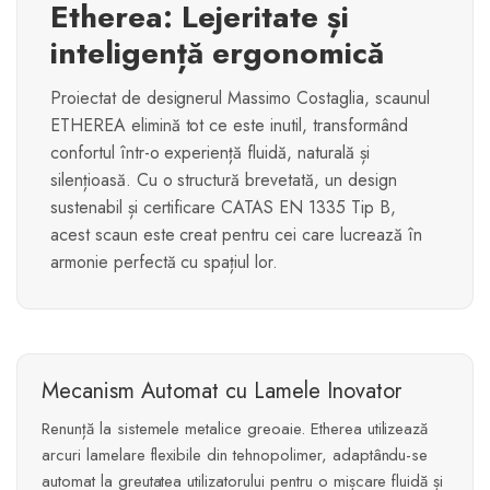
Etherea: Lejeritate și
inteligență ergonomică
Proiectat de designerul Massimo Costaglia, scaunul
ETHEREA elimină tot ce este inutil, transformând
confortul într-o experiență fluidă, naturală și
silențioasă. Cu o structură brevetată, un design
sustenabil și certificare CATAS EN 1335 Tip B,
acest scaun este creat pentru cei care lucrează în
armonie perfectă cu spațiul lor.
Mecanism Automat cu Lamele Inovator
Renunță la sistemele metalice greoaie. Etherea utilizează
arcuri lamelare flexibile din tehnopolimer, adaptându-se
automat la greutatea utilizatorului pentru o mișcare fluidă și