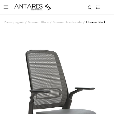
0
Prima pagină
Scaune Office
Scaune Directoriale
Etherea Black