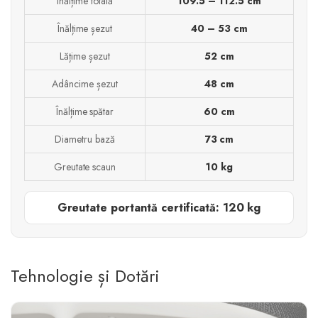
Înălțime totală
109.5 – 112.5 cm
Înălțime șezut
40 – 53 cm
Lățime șezut
52 cm
Adâncime șezut
48 cm
Înălțime spătar
60 cm
Diametru bază
73 cm
Greutate scaun
10 kg
Greutate portantă certificată: 120 kg
Tehnologie și Dotări