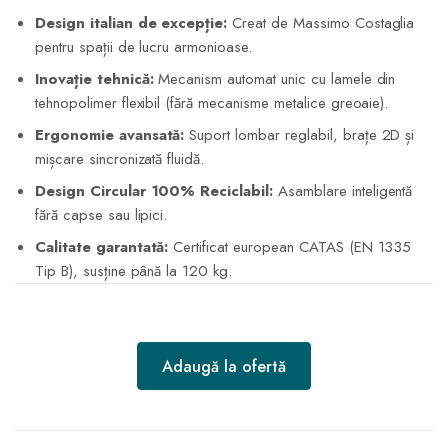
Design italian de excepție:
Creat de Massimo Costaglia
pentru spații de lucru armonioase.
Inovație tehnică:
Mecanism automat unic cu lamele din
tehnopolimer flexibil (fără mecanisme metalice greoaie).
Ergonomie avansată:
Suport lombar reglabil, brațe 2D și
mișcare sincronizată fluidă.
Design Circular 100% Reciclabil:
Asamblare inteligentă
fără capse sau lipici.
Calitate garantată:
Certificat european CATAS (EN 1335
Tip B), susține până la 120 kg.
Adaugă la ofertă