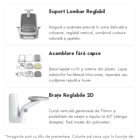
Suport Lombar Reglabil
Asigură o susținere precisă în zona delicată a
coloanei, reglabil vertical, urmărind curbura
naturală a spatelui.
Asamblare fără capse
Șezut tapițat cu fir și interior din plastic. Lipsa
adezivilor facilitează înlocuirea, reparația sau
curățarea rapidă a husei.
Brațe Reglabile 2D
Cursă verticală generoasă de 70mm și
posibilitate de rotație a topului la 60° (stânga-
dreapta). Pad moale din poliuretan.
*Imaginile sunt cu titlu de prezentare. Culorile pot varia ușor în funcție de