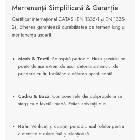
Mentenanță Simplificată & Garanție
Certificat internațional CATAS (EN 1335-1 și EN 1335-
2), Etherea garantează durabilitatea pe termen lung și
mentenanța ușoară.
Mesh & Textil:
Se aspiră periodic. Husa șezutului se
poate detașa extrem de ușor datorită sistemului de
prindere cu fir, facilitând curățarea aprofundată.
Cadru & Bază:
Componentele din polipropilenă se
șterg cu o lavetă umedă. Evitați solvenții duri.
Role:
Verificați și curățați periodic axul rolelor pentru
a menține o rulare fină și silențioasă.