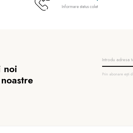
Informare status colet
 noi
Prin abonare ești
 noastre