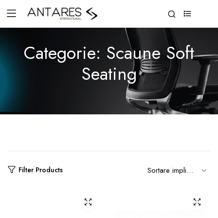
0
Categorie:
Scaune Soft
Seating
Filter Products