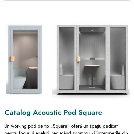
Catalog Acoustic Pod Square
Un working pod de tip „Square” oferă un spațiu dedicat
pentru focus și apeluri, reducând zgomotul și întreruperile din