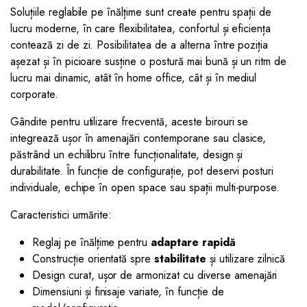
Soluțiile reglabile pe înălțime sunt create pentru spații de
lucru moderne, în care flexibilitatea, confortul și eficiența
contează zi de zi. Posibilitatea de a alterna între poziția
așezat și în picioare susține o postură mai bună și un ritm de
lucru mai dinamic, atât în home office, cât și în mediul
corporate.
Gândite pentru utilizare frecventă, aceste birouri se
integrează ușor în amenajări contemporane sau clasice,
păstrând un echilibru între funcționalitate, design și
durabilitate. În funcție de configurație, pot deservi posturi
individuale, echipe în open space sau spații multi-purpose.
Caracteristici urmărite:
Reglaj pe înălțime pentru
adaptare rapidă
Construcție orientată spre
stabilitate
și utilizare zilnică
Design curat, ușor de armonizat cu diverse amenajări
Dimensiuni și finisaje variate, în funcție de