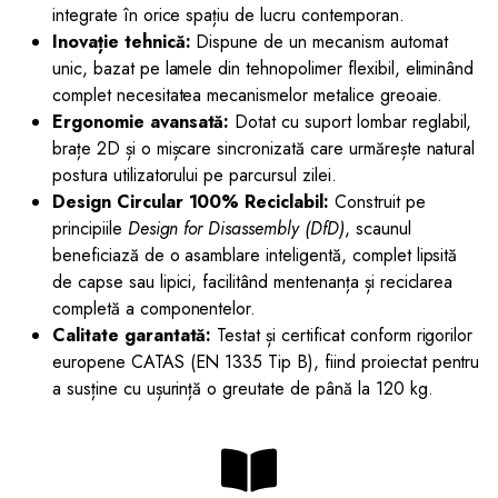
integrate în orice spațiu de lucru contemporan.
Inovație tehnică:
Dispune de un mecanism automat
unic, bazat pe lamele din tehnopolimer flexibil, eliminând
complet necesitatea mecanismelor metalice greoaie.
Ergonomie avansată:
Dotat cu suport lombar reglabil,
brațe 2D și o mișcare sincronizată care urmărește natural
postura utilizatorului pe parcursul zilei.
Design Circular 100% Reciclabil:
Construit pe
principiile
Design for Disassembly (DfD)
, scaunul
beneficiază de o asamblare inteligentă, complet lipsită
de capse sau lipici, facilitând mentenanța și reciclarea
completă a componentelor.
Calitate garantată:
Testat și certificat conform rigorilor
europene CATAS (EN 1335 Tip B), fiind proiectat pentru
a susține cu ușurință o greutate de până la 120 kg.