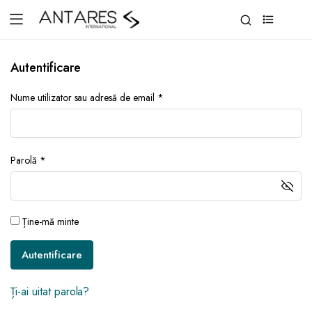
0
Autentificare
Nume utilizator sau adresă de email
*
Parolă
*
Ține-mă minte
Autentificare
Ți-ai uitat parola?