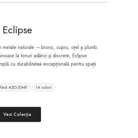
Eclipse
n metale naturale — bronz, cupru, oțel și plumb.
inoase la tonuri adânci și discrete, Eclipse
plă cu durabilitatea excepțională pentru spații
Fără AZO/DMF
14 culori
Vezi Colecția
E 13 - Rosu