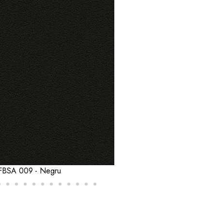
SA 422 - Gri Deschis