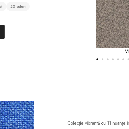
at
20 culori
lange
Colecție vibrantă cu 11 nuanțe i