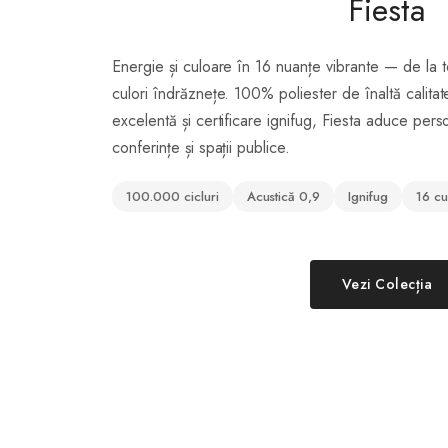
Fiesta
Energie și culoare în 16 nuanțe vibrante — de la 
culori îndrăznețe. 100% poliester de înaltă calita
excelentă și certificare ignifug, Fiesta aduce person
conferințe și spații publice.
100.000 cicluri
Acustică 0,9
Ignifug
16 cu
Vezi Colecția
FBSA 009 - Ne