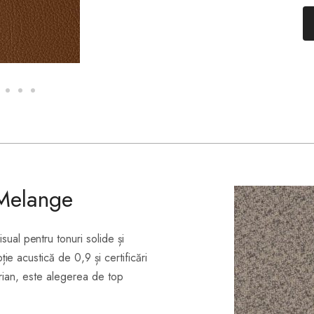
Y
 Melange
l pentru tonuri solide și
e acustică de 0,9 și certificări
aerian, este alegerea de top