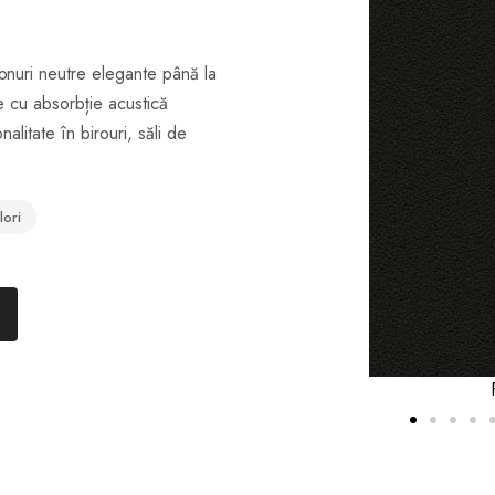
tonuri neutre elegante până la
te cu absorbție acustică
alitate în birouri, săli de
lori
gru
FB