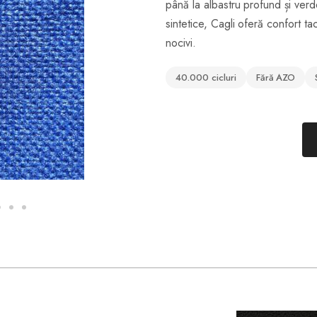
până la albastru profund și verde
sintetice, Cagli oferă confort tac
nocivi.
40.000 cicluri
Fără AZO
V