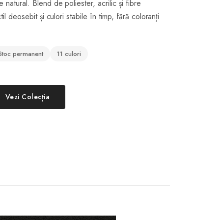
 natural. Blend de poliester, acrilic și fibre
til deosebit și culori stabile în timp, fără coloranți
Stoc permanent
11 culori
Vezi Colecția
IS 027 Verde