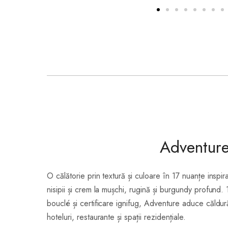
Adventur
O călătorie prin textură și culoare în 17 nuanțe inspir
nisipii și crem la mușchi, rugină și burgundy profund.
bouclé și certificare ignifug, Adventure aduce căldură
hoteluri, restaurante și spații rezidențiale.