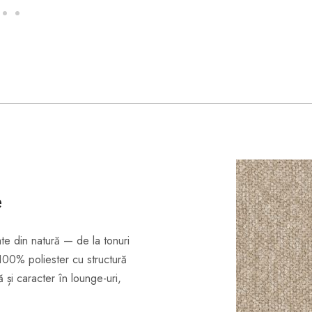
e
ate din natură — de la tonuri
 100% poliester cu structură
 și caracter în lounge-uri,