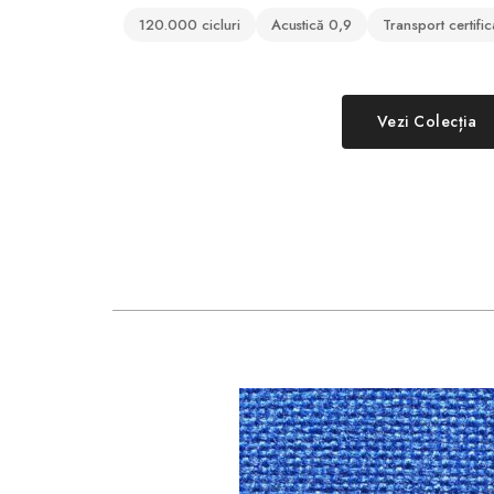
120.000 cicluri
Acustică 0,9
Transport certific
Vezi Colecția
VIM 102 Bej Me