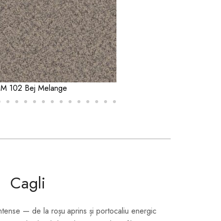
VIS 008 Mustar
Cagli
ntense — de la roșu aprins și portocaliu energic