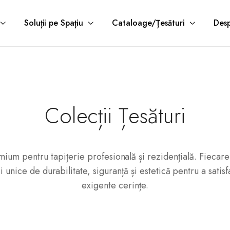
Soluții pe Spațiu
Cataloage/Țesături
Desp
Colecții Țesături
ium pentru tapițerie profesională și rezidențială. Fiecare
ci unice de durabilitate, siguranță și estetică pentru a satis
exigente cerințe.