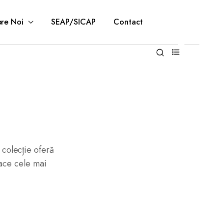
re Noi
SEAP/SICAP
Contact
0
 colecție oferă
face cele mai