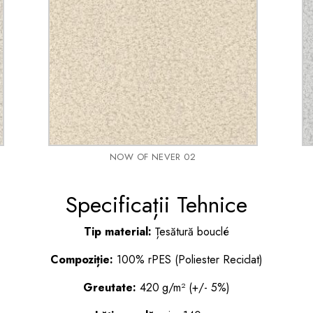
NOW OF NEVER 02
Specificații Tehnice
Tip material:
Țesătură bouclé
Compoziție:
100% rPES (Poliester Reciclat)
Greutate:
420 g/m² (+/- 5%)