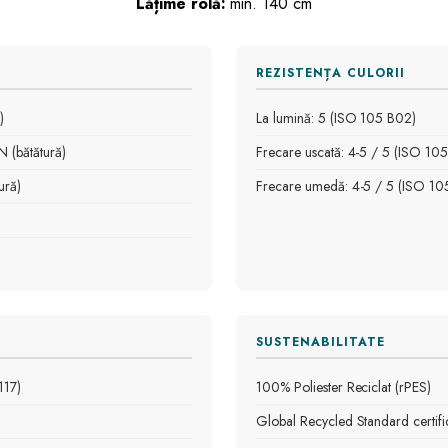
Lățime rolă:
min. 140 cm
REZISTENȚA CULORII
)
La lumină: 5 (ISO 105 B02)
 (bătătură)
Frecare uscată: 4-5 / 5 (ISO 105
ură)
Frecare umedă: 4-5 / 5 (ISO 10
SUSTENABILITATE
117)
100% Poliester Reciclat (rPES)
Global Recycled Standard certifi