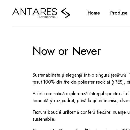
Home
Produse
Now or Never
Sustenabilitate și eleganță într-o singură țesătur
țesut 100% din fire de poliester reciclat (rPES), di
Paleta cromatică explorează întregul spectru al el
teracotă și roz pudrat, până la griuri închise, dram
Textura bouclé uniformă conferă fiecărei nuanțe un a
sustenabile.