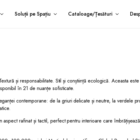
Soluții pe Spațiu
Cataloage/Țesături
Desp
ă. Textură și responsabilitate. Stil și conștiință ecologică. Aceas
sponibil în 21 de nuanțe sofisticate.
eganței contemporane: de la griuri delicate și neutre, la verdele pr
atice.
spect rafinat și tactil, perfect pentru interioare care îmbrățișează a