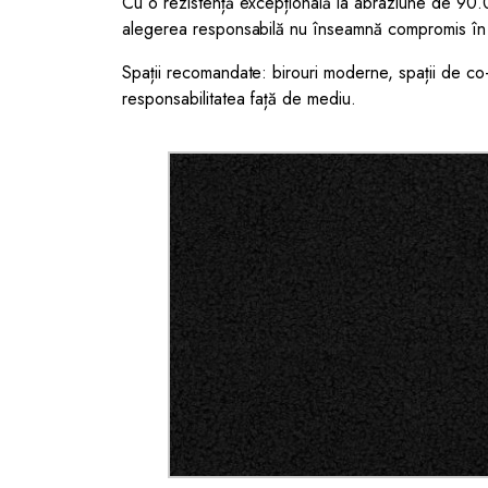
Cu o rezistență excepțională la abraziune de 90
alegerea responsabilă nu înseamnă compromis în pri
Spații recomandate: birouri moderne, spații de co-
responsabilitatea față de mediu.