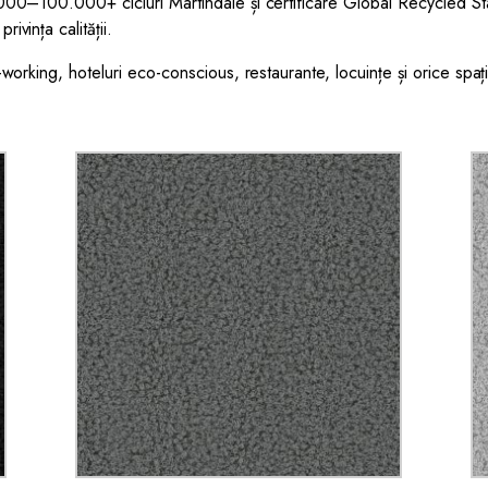
.000–100.000+ cicluri Martindale și certificare Global Recycled
vința calității.
working, hoteluri eco-conscious, restaurante, locuințe și orice spaț