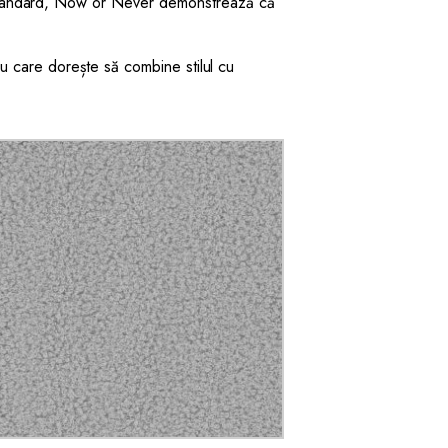
 Standard, Now or Never demonstrează că
iu care dorește să combine stilul cu