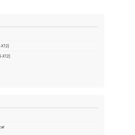
-X12)
5-X12)
cat