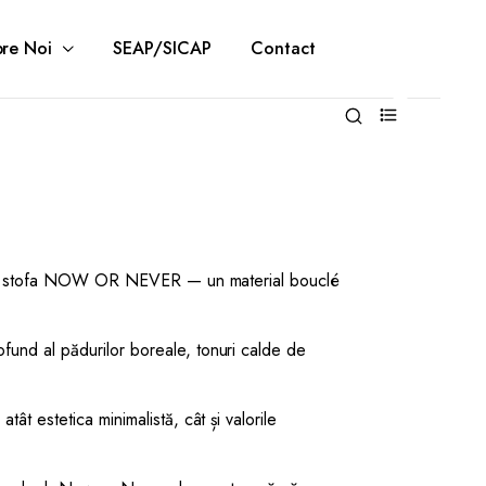
re Noi
SEAP/SICAP
Contact
0
ta este stofa NOW OR NEVER — un material bouclé
ofund al pădurilor boreale, tonuri calde de
tât estetica minimalistă, cât și valorile