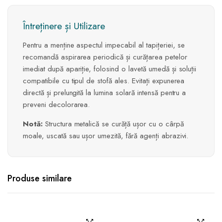
Întreținere și Utilizare
Pentru a menține aspectul impecabil al tapițeriei, se
recomandă aspirarea periodică și curățarea petelor
imediat după apariție, folosind o lavetă umedă și soluții
compatibile cu tipul de stofă ales. Evitați expunerea
directă și prelungită la lumina solară intensă pentru a
preveni decolorarea.
Notă:
Structura metalică se curăță ușor cu o cârpă
moale, uscată sau ușor umezită, fără agenți abrazivi.
Produse similare