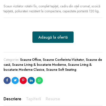
Scaun vizitator rotativ fix, complet tapițat, cadru din oțel cromat, scoică
tapițată, poliuretan rezistent la compactare, capacitate portantă 120 kg.
Adaugă la ofertă
Categories:
Scaune Office
,
Scaune Conferinta-Vizitator
,
Scaune de
casă
,
Scaune Living & bucatarie Moderne
,
Scaune Living &
bucatarie Moderne Clasice
,
Scaune Soft Seating
Descriere
Tapiterii
Resurse