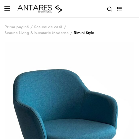
0
Prima pagină
Scaune de casă
Scaune Living & bucatarie Moderne
Rimini Style