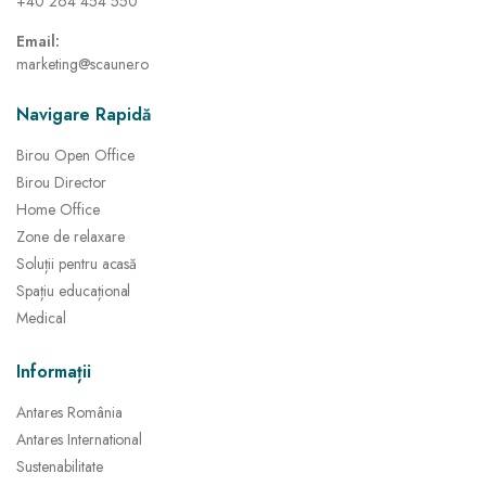
+40 264 454 550
Email:
marketing@scaune.ro
Navigare Rapidă
Birou Open Office
Birou Director
Home Office
Zone de relaxare
Soluții pentru acasă
Spațiu educațional
Medical
Informații
Antares România
Antares International
Sustenabilitate