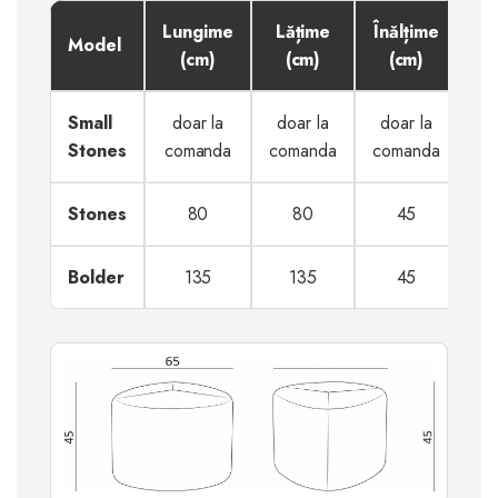
Lungime
Lățime
Înălțime
Model
(cm)
(cm)
(cm)
Small
doar la
doar la
doar la
Stones
comanda
comanda
comanda
Stones
80
80
45
Bolder
135
135
45