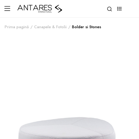
0
Prima pagină
Canapele & Fotolii
Bolder si Stones