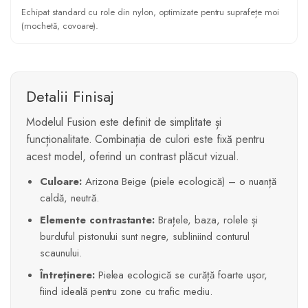
Echipat standard cu role din nylon, optimizate pentru suprafețe moi
(mochetă, covoare).
Detalii Finisaj
Modelul Fusion este definit de simplitate și
funcționalitate. Combinația de culori este fixă pentru
acest model, oferind un contrast plăcut vizual.
Culoare:
Arizona Beige (piele ecologică) – o nuanță
caldă, neutră.
Elemente contrastante:
Brațele, baza, rolele și
burduful pistonului sunt negre, subliniind conturul
scaunului.
Întreținere:
Pielea ecologică se curăță foarte ușor,
fiind ideală pentru zone cu trafic mediu.