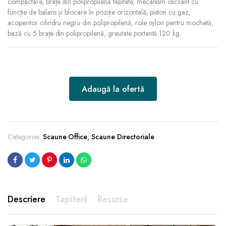
compactare, brațe din polipropilenă tapitate, mecanism oscilant cu
funcție de balans și blocare în poziție orizontală, piston cu gaz,
acoperitor cilindru negru din polipropilenă, role nylon pentru mochetă,
bază cu 5 brațe din polipropilenă, greutate portantă 120 kg.
Adaugă la ofertă
Categories:
Scaune Office
,
Scaune Directoriale
Descriere
Tapiterii
Resurse