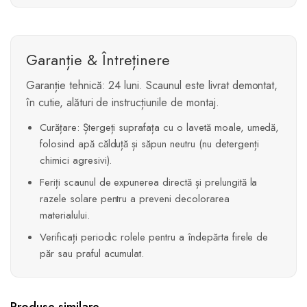
Garanție & Întreținere
Garanție tehnică: 24 luni. Scaunul este livrat demontat,
în cutie, alături de instrucțiunile de montaj.
Curățare: Ștergeți suprafața cu o lavetă moale, umedă,
folosind apă călduță și săpun neutru (nu detergenți
chimici agresivi).
Feriți scaunul de expunerea directă și prelungită la
razele solare pentru a preveni decolorarea
materialului.
Verificați periodic rolele pentru a îndepărta firele de
păr sau praful acumulat.