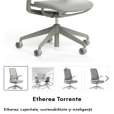
Etherea Torrente
Etherea: Lejeritate, sustenabilitate și inteligență