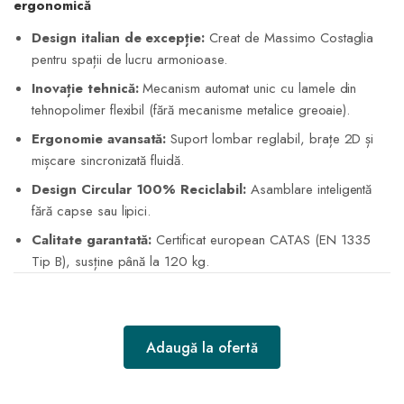
ergonomică
Design italian de excepție:
Creat de Massimo Costaglia
pentru spații de lucru armonioase.
Inovație tehnică:
Mecanism automat unic cu lamele din
tehnopolimer flexibil (fără mecanisme metalice greoaie).
Ergonomie avansată:
Suport lombar reglabil, brațe 2D și
mișcare sincronizată fluidă.
Design Circular 100% Reciclabil:
Asamblare inteligentă
fără capse sau lipici.
Calitate garantată:
Certificat european CATAS (EN 1335
Tip B), susține până la 120 kg.
Adaugă la ofertă