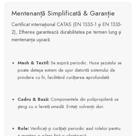
Mentenanță Simplificată & Garanție
Certificat internațional CATAS (EN 1335-1 și EN 1335-
2), Etherea garantează durabilitatea pe termen lung și
mentenanța ușoară.
Mesh & Textil:
Se aspiră periodic. Husa șezutului se
poate detașa extrem de ușor datorită sistemului de
prindere cu fir, facilitând curățarea aprofundată.
Cadru & Bază:
Componentele din polipropilenă se
șterg cu o lavetă umedă. Evitați solvenții duri.
Role:
Verificați și curățați periodic axul rolelor pentru
a menține o rulare fină și silențioasă.