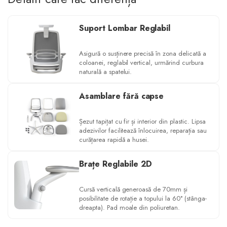
Suport Lombar Reglabil
Asigură o susținere precisă în zona delicată a
coloanei, reglabil vertical, urmărind curbura
naturală a spatelui.
Asamblare fără capse
Șezut tapițat cu fir și interior din plastic. Lipsa
adezivilor facilitează înlocuirea, reparația sau
curățarea rapidă a husei.
Brațe Reglabile 2D
Cursă verticală generoasă de 70mm și
posibilitate de rotație a topului la 60° (stânga-
dreapta). Pad moale din poliuretan.