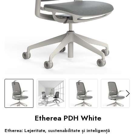
Etherea PDH White
Etherea: Lejeritate, sustenabilitate și inteligență