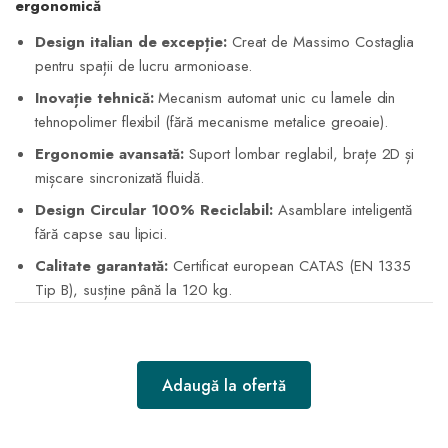
ergonomică
Design italian de excepție:
Creat de Massimo Costaglia
pentru spații de lucru armonioase.
Inovație tehnică:
Mecanism automat unic cu lamele din
tehnopolimer flexibil (fără mecanisme metalice greoaie).
Ergonomie avansată:
Suport lombar reglabil, brațe 2D și
mișcare sincronizată fluidă.
Design Circular 100% Reciclabil:
Asamblare inteligentă
fără capse sau lipici.
Calitate garantată:
Certificat european CATAS (EN 1335
Tip B), susține până la 120 kg.
Adaugă la ofertă