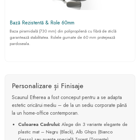
Bază Rezistentă & Role 60mm
Baza piramidală (730 mm) din polipropilenă cu fibră de sticlă
garantează stabilitatea. Rolele gumate de 60 mm protejează
pardoseala.
Personalizare și Finisaje
Scaunul Etherea a fost conceput pentru a se adapta
estetic oricărui mediu – de la un sediu corporate până
la un home-office contemporan.
Culoarea Cadrului:
Alege din 3 variante elegante de
plastic mat – Negru (Black), Alb Ghips (Bianco
Gesso) sau nuanța specială Torent (Torrente).