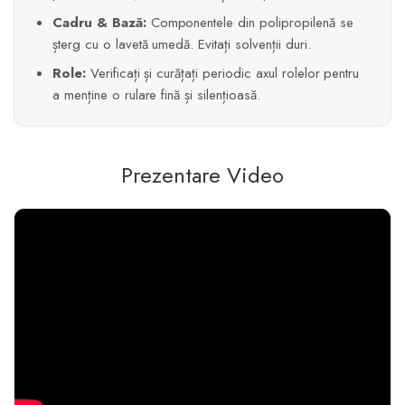
Cadru & Bază:
Componentele din polipropilenă se
șterg cu o lavetă umedă. Evitați solvenții duri.
Role:
Verificați și curățați periodic axul rolelor pentru
a menține o rulare fină și silențioasă.
Prezentare Video