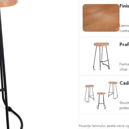
Fini
Lemnu
contra
Prof
Forma 
chiar 
Cadr
Struct
prote
Nuanța lemnului poate varia ușor