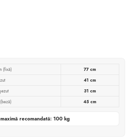
n (fixă)
77 cm
zut
41 cm
șezut
31 cm
 (bază)
45 cm
 maximă recomandată: 100 kg