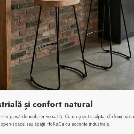
rială și confort natural
într-o piesă de mobilier versatilă. Cu un șezut sculptat din lemn și 
i open-space sau spații HoReCa cu accente industriale.