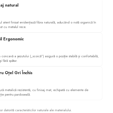
saj natural
l atent finisat evidențiază fibra naturală, aducând o notă organică în
st cu metalul rece.
il Ergonomic
concavă a șezutului („scoică”) asigură o poziție stabilă și confortabilă,
și fără spătar.
u Oțel Gri Închis
ură metalică rezistentă, cu finisaj mat, echipată cu elemente de
cție pentru pardoseală.
 datorită caracteristicilor naturale ale materialului.