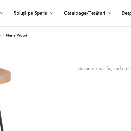
Soluții pe Spațiu
Cataloage/Țesături
Desp
e
Marta Wood
Scaun de bar fix, cadru di