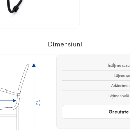
Dimensiuni
Înălțime scau
Lățime șe
Adâncime 
Lățime totală
Greutate