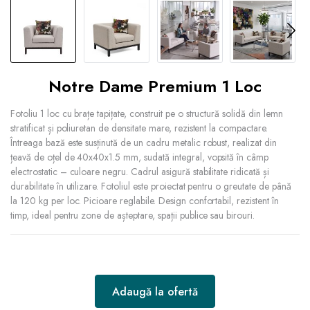
Notre Dame Premium 1 Loc
Fotoliu 1 loc cu brațe tapițate, construit pe o structură solidă din lemn
stratificat și poliuretan de densitate mare, rezistent la compactare.
Întreaga bază este susținută de un cadru metalic robust, realizat din
țeavă de oțel de 40x40x1.5 mm, sudată integral, vopsită în câmp
electrostatic – culoare negru. Cadrul asigură stabilitate ridicată și
durabilitate în utilizare. Fotoliul este proiectat pentru o greutate de până
la 120 kg per loc. Picioare reglabile. Design confortabil, rezistent în
timp, ideal pentru zone de așteptare, spații publice sau birouri.
Adaugă la ofertă