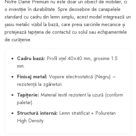
Notre Dame Premium nu este doar un obiect de mobilier, ci
o investiție în durabilitate. Spre deosebire de canapelele
standard cu cadru din lemn simplu, acest model integrează un
șasiu metalic vizibil la bază, care preia sarcinile mecanice și
protejează tapițeria de contactul cu solul sau echipamentele
de curățenie.
Cadru bază:
Profil oțel 40×40 mm, grosime 1.5
mm.
Finisaj metal:
Vopsire electrostatică (Negru) –
rezistență la zgârieturi.
Tapițerie:
Material textil rezistent la uzură (conform
paletar).
Structură internă:
Lemn stratificat + Poliuretan
High Density.