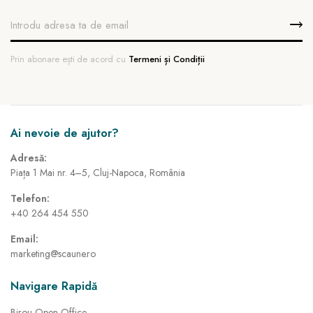
Prin abonare ești de acord cu
Termeni și Condiții
Ai nevoie de ajutor?
Adresă:
Piața 1 Mai nr. 4–5, Cluj-Napoca, România
Telefon:
+40 264 454 550
Email:
marketing@scaune.ro
Navigare Rapidă
Birou Open Office