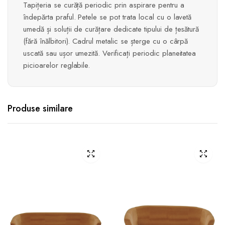
Tapițeria se curăță periodic prin aspirare pentru a
îndepărta praful. Petele se pot trata local cu o lavetă
umedă și soluții de curățare dedicate tipului de țesătură
(fără înălbitori). Cadrul metalic se șterge cu o cârpă
uscată sau ușor umezită. Verificați periodic planeitatea
picioarelor reglabile.
Produse similare