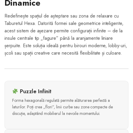
Dinamice
Redefinește spațiul de așteptare sau zona de relaxare cu
Taburetul Hexa. Datorită formei sale geometrice inteligente,
acest sistem de așezare permite configurații infinite – de la
insule centrale tip „fagure” până la aranjamente liniare
șerpuite. Este soluția ideală pentru birouri moderne, lobby-uri,
școli sau spații creative care necesită flexibilitate și culoare.
Puzzle Infinit
Forma hexagonală regulată permite alăturarea perfectă a
laturilor. Poți crea „flori”, linii curbe sau zone compacte de
discuție, adaptând mobilierul la nevoile momentului.