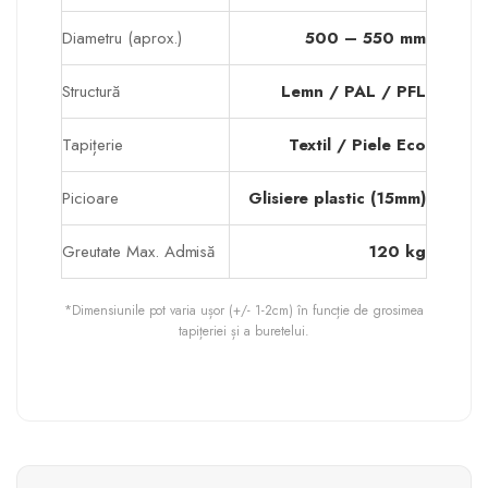
Diametru (aprox.)
500 – 550 mm
Structură
Lemn / PAL / PFL
Tapițerie
Textil / Piele Eco
Picioare
Glisiere plastic (15mm)
Greutate Max. Admisă
120 kg
*Dimensiunile pot varia ușor (+/- 1-2cm) în funcție de grosimea
tapițeriei și a buretelui.