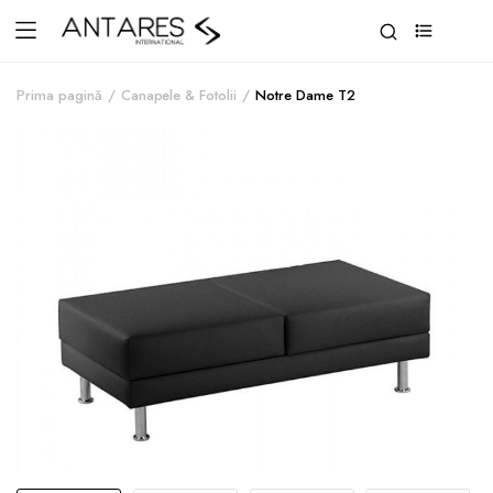
0
Prima pagină
Canapele & Fotolii
Notre Dame T2