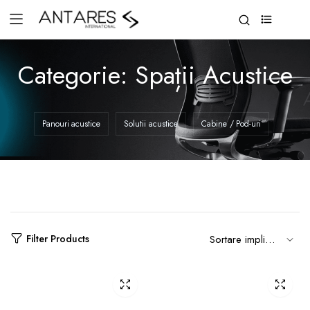
0
Categorie:
Spații Acustice
Panouri acustice
Solutii acustice
Cabine / Pod-uri
Filter Products