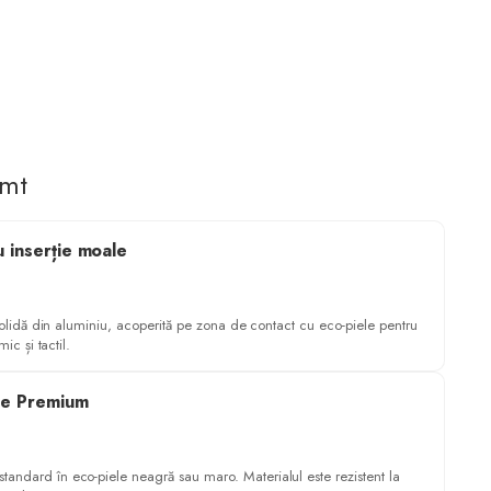
imt
u inserție moale
solidă din aluminiu, acoperită pe zona de contact cu eco-piele pentru
mic și tactil.
ie Premium
 standard în eco-piele neagră sau maro. Materialul este rezistent la