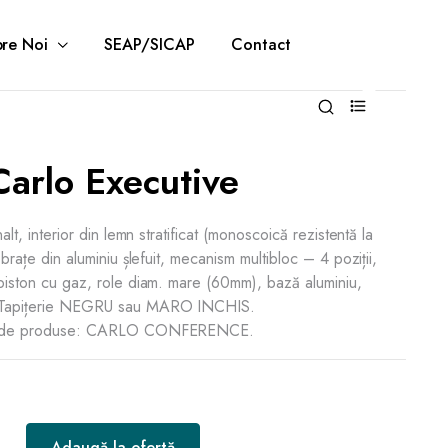
re Noi
SEAP/SICAP
Contact
0
Carlo Executive
nalt, interior din lemn stratificat (monoscoică rezistentă la
, brațe din aluminiu șlefuit, mecanism multibloc – 4 poziții,
, piston cu gaz, role diam. mare (60mm), bază aluminiu,
g. Tapițerie NEGRU sau MARO INCHIS.
ilie de produse: CARLO CONFERENCE.
Adaugă la ofertă