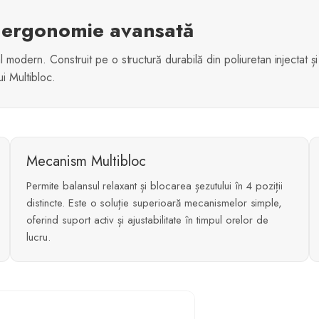
și ergonomie avansată
l modern. Construit pe o structură durabilă din poliuretan injectat ș
i Multibloc.
Mecanism Multibloc
Permite balansul relaxant și blocarea șezutului în 4 poziții
distincte. Este o soluție superioară mecanismelor simple,
oferind suport activ și ajustabilitate în timpul orelor de
lucru.