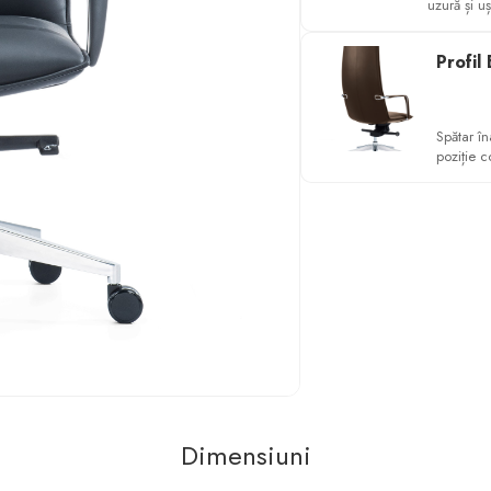
uzură și u
Profil
Spătar în
poziție c
Dimensiuni