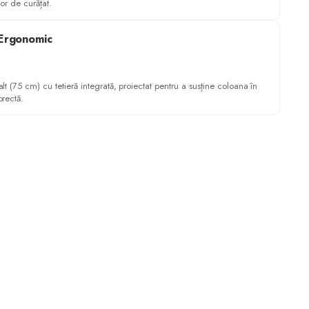
șor de curățat.
 Ergonomic
alt (75 cm) cu tetieră integrată, proiectat pentru a susține coloana în
orectă.