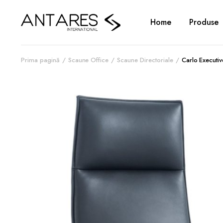
Home
Produse
Prima pagină
Scaune Office
Scaune Directoriale
Carlo Executiv