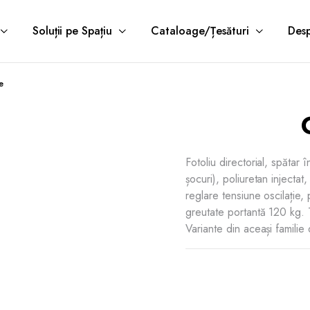
Soluții pe Spațiu
Cataloage/Țesături
Desp
e
Fotoliu directorial, spătar î
șocuri), poliuretan injectat
reglare tensiune oscilație
greutate portantă 120 k
Variante din aceași fam