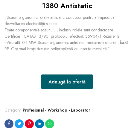
1380 Antistatic
„Scaun ergonomic rotativ antistatic conceput pentru a împiedica
dezvoltarea electricității statice.
Toate componentele scaunului, inclusiv rolele sunt conductoare.
Certificari: CATAS 13/95, protocolul efectuat: 35904/1 Rezistența
măsurată: 0.1 MW. Scaun ergonomic antistatic, mecanism sincron, bază
PP. Opțional brațe fixe din polipropilenă cu inserție metalică.”
Adaugă la ofertă
Category:
Profesional - Workshop - Laborator