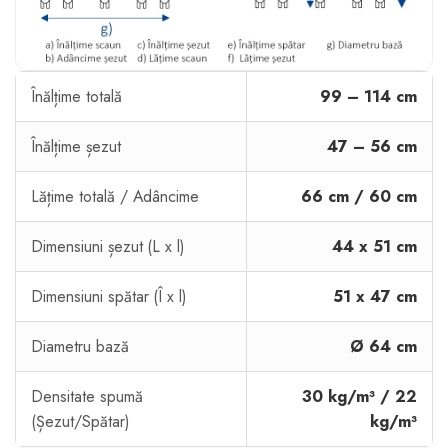
Înălțime totală
99 – 114 cm
Înălțime șezut
47 – 56 cm
Lățime totală / Adâncime
66 cm / 60 cm
Dimensiuni șezut (L x l)
44 x 51 cm
Dimensiuni spătar (Î x l)
51 x 47 cm
Diametru bază
Ø 64 cm
Densitate spumă
30 kg/m³ / 22
(Șezut/Spătar)
kg/m³