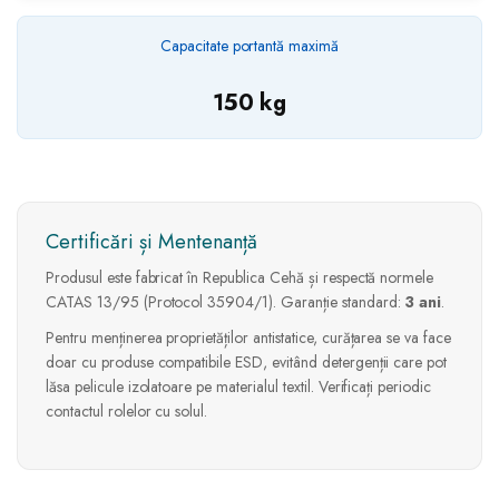
Capacitate portantă maximă
150 kg
Certificări și Mentenanță
Produsul este fabricat în Republica Cehă și respectă normele
CATAS 13/95 (Protocol 35904/1). Garanție standard:
3 ani
.
Pentru menținerea proprietăților antistatice, curățarea se va face
doar cu produse compatibile ESD, evitând detergenții care pot
lăsa pelicule izolatoare pe materialul textil. Verificați periodic
contactul rolelor cu solul.