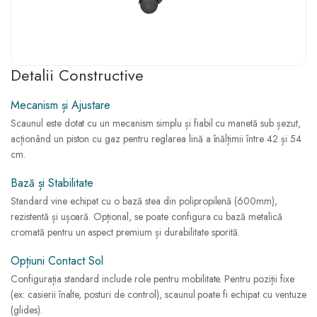
Detalii Constructive
Mecanism și Ajustare
Scaunul este dotat cu un mecanism simplu și fiabil cu manetă sub șezut,
acționând un piston cu gaz pentru reglarea lină a înălțimii între 42 și 54
cm.
Bază și Stabilitate
Standard vine echipat cu o bază stea din polipropilenă (600mm),
rezistentă și ușoară. Opțional, se poate configura cu bază metalică
cromată pentru un aspect premium și durabilitate sporită.
Opțiuni Contact Sol
Configurația standard include role pentru mobilitate. Pentru poziții fixe
(ex: casierii înalte, posturi de control), scaunul poate fi echipat cu ventuze
(glides).