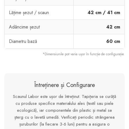
Lățime șezut / scaun
42 cm / 41 cm
Adâncime șezut
42 cm
Diametru bază
60 cm
*Dimensiunile pot varia ușor în funcție de configurație.
Întreținere și Configurare
Scaunul Labor este ușor de întreținut. Tapițeria se curăță
cu produse specifice materialului ales (textil sau piele
ecologică), iar componentele din plastic și metal se
șterg cu o lavetă umedă. Verificați periodic strângerea
șuruburilor (la fiecare 3-6 luni) pentru a asigura o