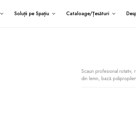
Soluții pe Spațiu
Cataloage/Țesături
Desp
Scaun profesional rotativ, r
din lemn, bază polipropile