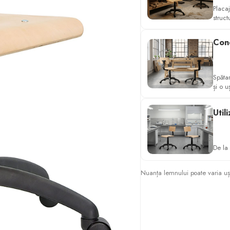
Placaj
struct
Cone
Spătar
și o u
Util
De la 
Nuanța lemnului poate varia ușor