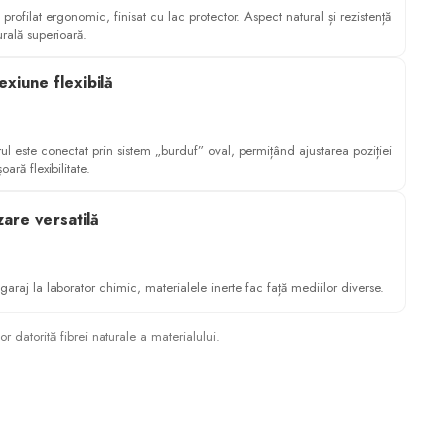
 profilat ergonomic, finisat cu lac protector. Aspect natural și rezistență
urală superioară.
xiune flexibilă
ul este conectat prin sistem „burduf” oval, permițând ajustarea poziției
șoară flexibilitate.
izare versatilă
garaj la laborator chimic, materialele inerte fac față mediilor diverse.
 datorită fibrei naturale a materialului.