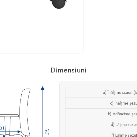
Dimensiuni
a) Înălțime scaun (t
c) Înălțime șezu
b) Adâncime șez
d) Lățime scau
f) Lățime șezut