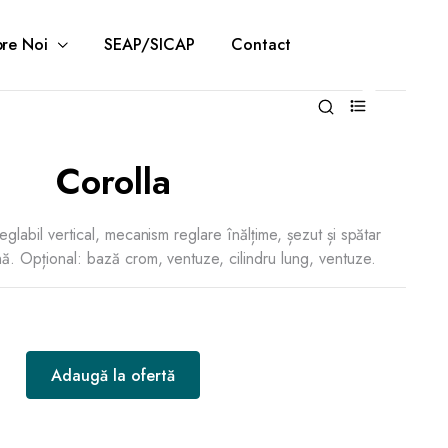
re Noi
SEAP/SICAP
Contact
0
Corolla
eglabil vertical, mecanism reglare înălțime, șezut și spătar
nă. Opțional: bază crom, ventuze, cilindru lung, ventuze.
Adaugă la ofertă