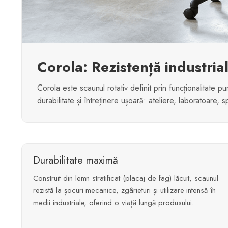
Corola: Rezistență industria
Corola este scaunul rotativ definit prin funcționalitate p
durabilitate și întreținere ușoară: ateliere, laboratoare, s
Durabilitate maximă
Construit din lemn stratificat (placaj de fag) lăcuit, scaunul
rezistă la șocuri mecanice, zgârieturi și utilizare intensă în
medii industriale, oferind o viață lungă produsului.