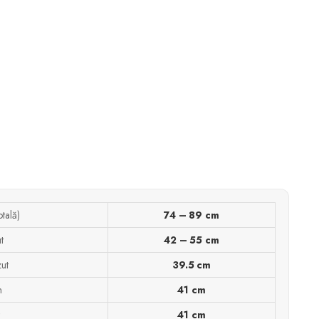
otală)
74 – 89 cm
t
42 – 55 cm
ut
39.5 cm
n
41 cm
41 cm