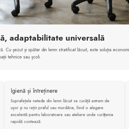
lă, adaptabilitate universală
ură. Cu șezut și spătar din lemn stratificat lăcuit, este soluția econ
pații tehnice sau școli.
Igienă și întreținere
Suprafețele netede din lemn lăcuit se curăță extrem de
ușor și nu rețin praful sau murdăria, fiind o alegere
excelentă pentru laboratoare sau ateliere unde curățenia
rapidă contează.