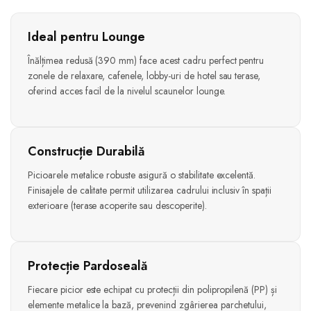
Ideal pentru Lounge
Înălțimea redusă (390 mm) face acest cadru perfect pentru
zonele de relaxare, cafenele, lobby-uri de hotel sau terase,
oferind acces facil de la nivelul scaunelor lounge.
Construcție Durabilă
Picioarele metalice robuste asigură o stabilitate excelentă.
Finisajele de calitate permit utilizarea cadrului inclusiv în spații
exterioare (terase acoperite sau descoperite).
Protecție Pardoseală
Fiecare picior este echipat cu protecții din polipropilenă (PP) și
elemente metalice la bază, prevenind zgârierea parchetului,