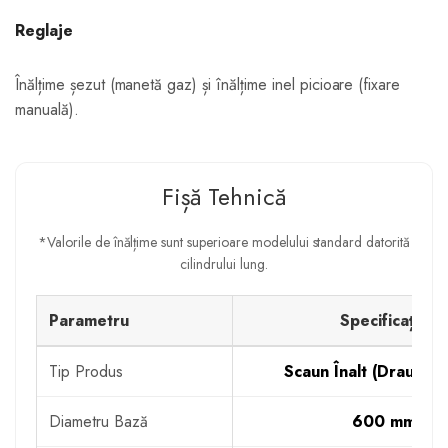
Reglaje
Înălțime șezut (manetă gaz) și înălțime inel picioare (fixare
manuală).
Fișă Tehnică
*Valorile de înălțime sunt superioare modelului standard datorită
cilindrului lung.
Parametru
Specificație
Tip Produs
Scaun Înalt (Draught
Diametru Bază
600 mm