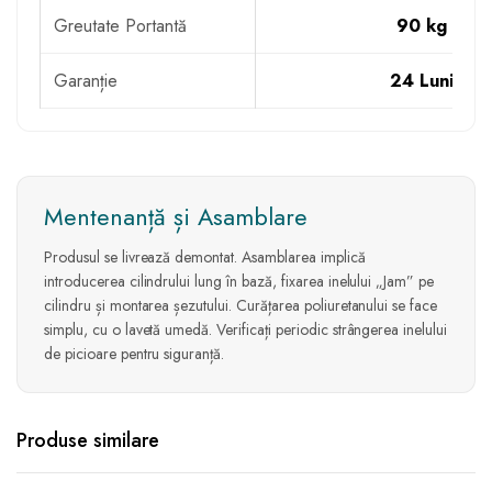
Greutate Portantă
90 kg
Garanție
24 Luni
Mentenanță și Asamblare
Produsul se livrează demontat. Asamblarea implică
introducerea cilindrului lung în bază, fixarea inelului „Jam” pe
cilindru și montarea șezutului. Curățarea poliuretanului se face
simplu, cu o lavetă umedă. Verificați periodic strângerea inelului
de picioare pentru siguranță.
Produse similare