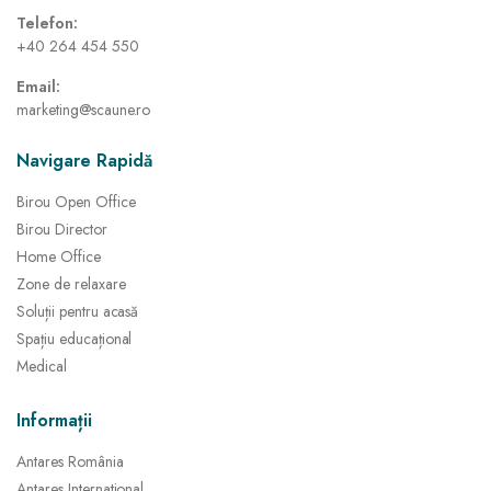
Telefon:
+40 264 454 550
Email:
marketing@scaune.ro
Navigare Rapidă
Birou Open Office
Birou Director
Home Office
Zone de relaxare
Soluții pentru acasă
Spațiu educațional
Medical
Informații
Antares România
Antares International