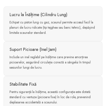
Lucru la Înălțime (Cilindru Lung)
Echipat cu piston lung cu gaz, scaunul permite accesul facil la
planuri de lucru ridicate (tip tejghea sau banc tehnic), depășind
limitele scaunelor standard.
Suport Picioare (Inel Jam)
Include un inel reglabil pe înălțime care previne amorțirea
picioarelor, asigurând circulația corectă a sângelui în timpul
sesiunilor lungi de lucru.
Stabilitate Fixă
Pentru siguranță la înălțime, această configurație este dotată
standard cu ventuze (picioare fixe) în loc de role, prevenind
deplasarea accidentală a scaunului.