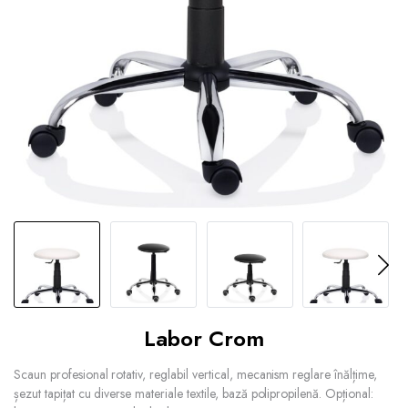
Labor Crom
Scaun profesional rotativ, reglabil vertical, mecanism reglare înălțime,
șezut tapițat cu diverse materiale textile, bază polipropilenă. Opțional: