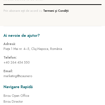
Prin abonare ești de acord cu
Termeni și Condiții
Ai nevoie de ajutor?
Adresă:
Piața 1 Mai nr. 4–5, Cluj-Napoca, România
Telefon:
+40 264 454 550
Email:
marketing@scaune.ro
Navigare Rapidă
Birou Open Office
Birou Director