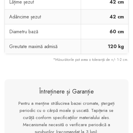
Lățime șezut
42 cm
Adâncime șezut
42 cm
Diametru bază
60 cm
Greutate maximă admisă
120 kg
*Măsurătorile pot avea o toleranță de +/- 1-2 cm.
Întreținere și Garanție
Pentru a menține strălucirea bazei cromate, ștergeți
periodic cu o cârpă moale și uscată. Tapițeria se
curăță conform specificațiilor materialului ales.
Mecanismele necesită o verificare periodică a
șuruburilor (recomandat la 3 luni).