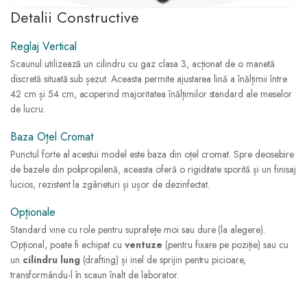
Detalii Constructive
Reglaj Vertical
Scaunul utilizează un cilindru cu gaz clasa 3, acționat de o manetă
discretă situată sub șezut. Aceasta permite ajustarea lină a înălțimii între
42 cm și 54 cm, acoperind majoritatea înălțimilor standard ale meselor
de lucru.
Baza Oțel Cromat
Punctul forte al acestui model este baza din oțel cromat. Spre deosebire
de bazele din polipropilenă, aceasta oferă o rigiditate sporită și un finisaj
lucios, rezistent la zgârieturi și ușor de dezinfectat.
Opționale
Standard vine cu role pentru suprafețe moi sau dure (la alegere).
Opțional, poate fi echipat cu
ventuze
(pentru fixare pe poziție) sau cu
un
cilindru lung
(drafting) și inel de sprijin pentru picioare,
transformându-l în scaun înalt de laborator.