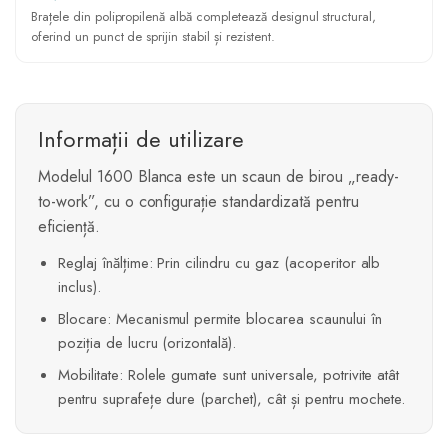
Brațele din polipropilenă albă completează designul structural,
oferind un punct de sprijin stabil și rezistent.
Informații de utilizare
Modelul 1600 Blanca este un scaun de birou „ready-
to-work”, cu o configurație standardizată pentru
eficiență.
Reglaj înălțime: Prin cilindru cu gaz (acoperitor alb
inclus).
Blocare: Mecanismul permite blocarea scaunului în
poziția de lucru (orizontală).
Mobilitate: Rolele gumate sunt universale, potrivite atât
pentru suprafețe dure (parchet), cât și pentru mochete.