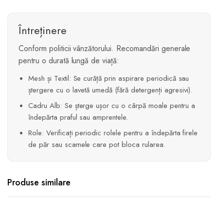
Întreținere
Conform politicii vânzătorului. Recomandări generale
pentru o durată lungă de viață:
Mesh și Textil: Se curăță prin aspirare periodică sau
ștergere cu o lavetă umedă (fără detergenți agresivi).
Cadru Alb: Se șterge ușor cu o cârpă moale pentru a
îndepărta praful sau amprentele.
Role: Verificați periodic rolele pentru a îndepărta firele
de păr sau scamele care pot bloca rularea.
Produse similare