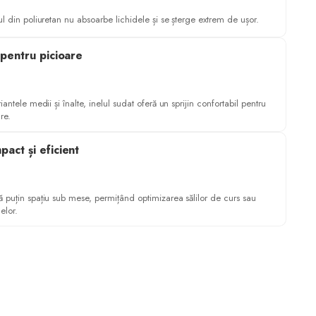
l din poliuretan nu absoarbe lichidele și se șterge extrem de ușor.
 pentru picioare
iantele medii și înalte, inelul sudat oferă un sprijin confortabil pentru
re.
act și eficient
 puțin spațiu sub mese, permițând optimizarea sălilor de curs sau
elor.