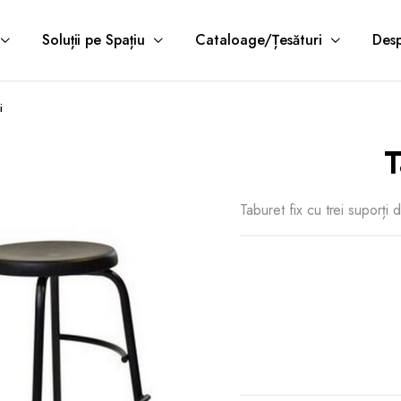
Soluții pe Spațiu
Cataloage/Țesături
Desp
i
T
Taburet fix cu trei suporți