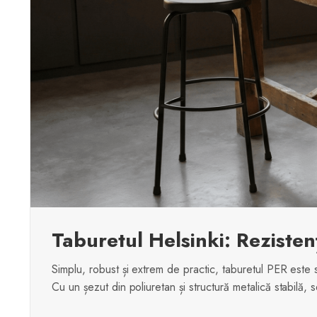
Taburetul Helsinki: Rezisten
Simplu, robust și extrem de practic, taburetul PER este so
Cu un șezut din poliuretan și structură metalică stabilă,