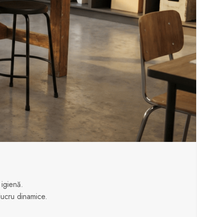
 igienă.
lucru dinamice.