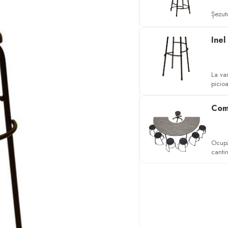
Șezutu
Inel
La var
picioa
Comp
Ocupă
cantin