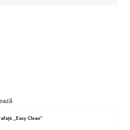
tează
afață „Easy Clean”