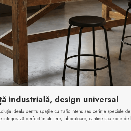
ță industrială, design universal
luția ideală pentru spațiile cu trafic intens sau cerințe speciale de
 se integrează perfect în ateliere, laboratoare, cantine sau zone de 