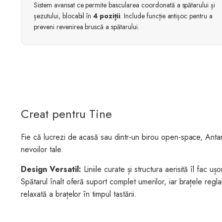
Sistem avansat ce permite bascularea coordonată a spătarului și
șezutului, blocabil în
4 poziții
. Include funcție antișoc pentru a
preveni revenirea bruscă a spătarului.
Creat pentru Tine
Fie că lucrezi de acasă sau dintr-un birou open-space, Ant
nevoilor tale.
Design Versatil:
Liniile curate și structura aerisită îl fac u
Spătarul înalt oferă suport complet umerilor, iar brațele regla
relaxată a brațelor în timpul tastării.