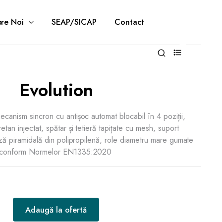
re Noi
SEAP/SICAP
Contact
0
Evolution
ecanism sincron cu antișoc automat blocabil în 4 poziții,
etan injectat, spătar și tetieră tapițate cu mesh, suport
ază piramidală din polipropilenă, role diametru mare gumate
at conform Normelor EN1335:2020
Adaugă la ofertă