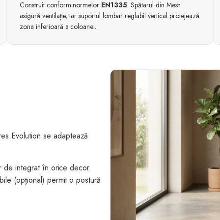
Construit conform normelor
EN1335
. Spătarul din Mesh
asigură ventilație, iar suportul lombar reglabil vertical protejează
zona inferioară a coloanei.
ares Evolution se adaptează
șor de integrat în orice decor.
bile (opțional) permit o postură