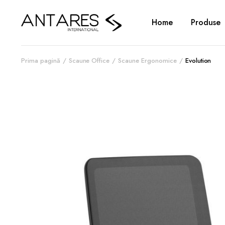
Home
Produse
Prima pagină
Scaune Office
Scaune Ergonomice
Evolution