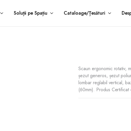
Soluții pe Spațiu
Cataloage/Țesături
Desp
Scaun ergonomic rotativ, m
șezut generos, șezut poliur
lombar reglabil vertical, b
(60mm). Produs Certific