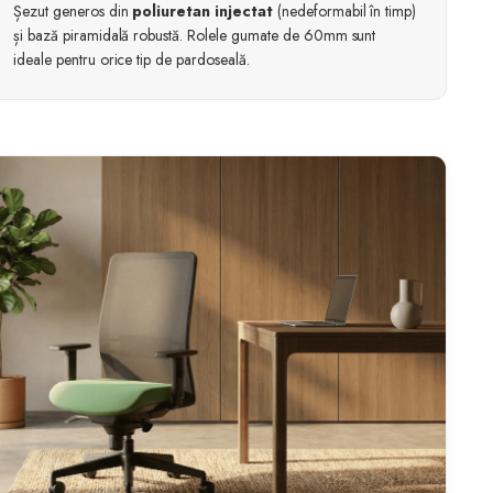
Șezut generos din
poliuretan injectat
(nedeformabil în timp)
și bază piramidală robustă. Rolele gumate de 60mm sunt
ideale pentru orice tip de pardoseală.