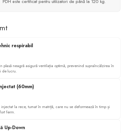
PDH este certificat pentru utilizatori de până la 120 kg.
imt
hnic respirabil
in plasă neagră asigură ventilația optimă, prevenind supraîncălzirea în
i de lucru.
injectat (60mm)
 injectat la rece, turnat în matriță, care nu se deformează în timp și
fort ferm.
ră Up-Down