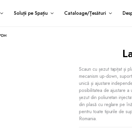
Soluții pe Spațiu
Cataloage/Țesături
Desp
 PDH
L
Scaun cu șezut tapițat și p
mecanism up-down, suport l
unică și ajustare independe
posibilitatea de ajustare a u
șezut din poliuretan inject
din plasă cu reglare pe în
pentru toate tipurile de su
Romania.