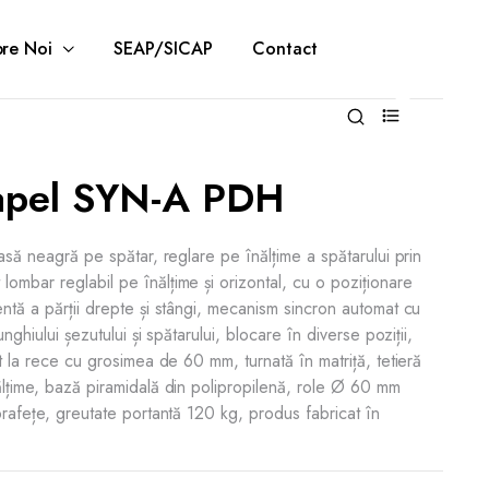
re Noi
SEAP/SICAP
Contact
0
apel SYN-A PDH
lasă neagră pe spătar, reglare pe înălțime a spătarului prin
ombar reglabil pe înălțime și orizontal, cu o poziționare
ntă a părții drepte și stângi, mecanism sincron automat cu
nghiului șezutului și spătarului, blocare în diverse poziții,
at la rece cu grosimea de 60 mm, turnată în matriță, tetieră
ălțime, bază piramidală din polipropilenă, role Ø 60 mm
prafețe, greutate portantă 120 kg, produs fabricat în