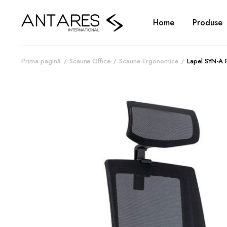
Home
Produse
Prima pagină
Scaune Office
Scaune Ergonomice
Lapel SYN-A