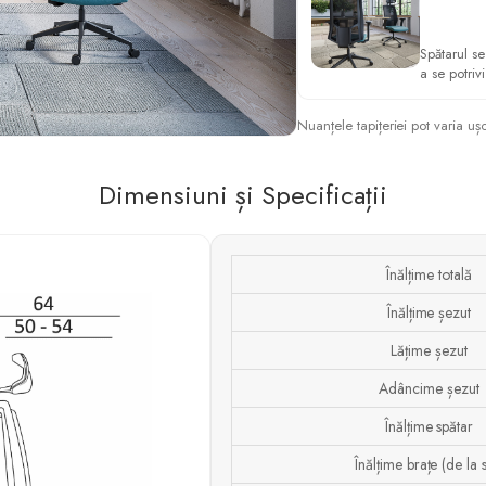
Spătarul s
a se potrivi 
Nuanțele tapițeriei pot varia uș
Dimensiuni și Specificații
Înălțime totală
Înălțime șezut
Lățime șezut
Adâncime șezut
Înălțime spătar
Înălțime brațe (de la 