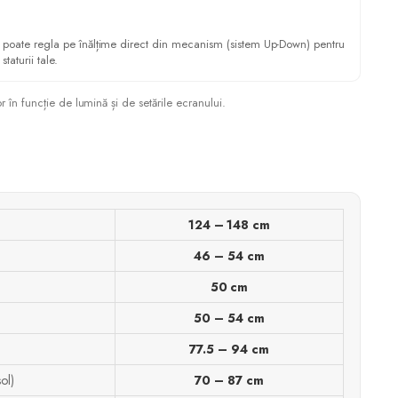
e poate regla pe înălțime direct din mecanism (sistem Up-Down) pentru
staturii tale.
or în funcție de lumină și de setările ecranului.
124 – 148 cm
46 – 54 cm
50 cm
50 – 54 cm
77.5 – 94 cm
sol)
70 – 87 cm