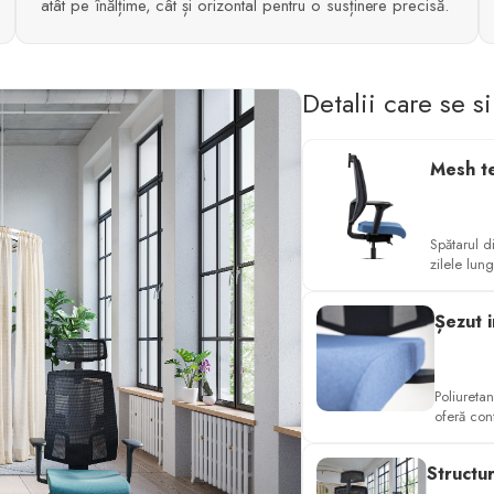
atât pe înălțime, cât și orizontal pentru o susținere precisă.
Detalii care se s
Mesh te
Spătarul d
zilele lung
Șezut 
Poliuretan
oferă con
Structu