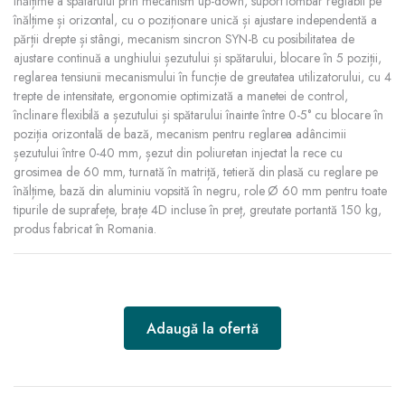
înălțime a spătarului prin mecanism up-down, suport lombar reglabil pe
înălțime și orizontal, cu o poziționare unică și ajustare independentă a
părții drepte și stângi, mecanism sincron SYN-B cu posibilitatea de
ajustare continuă a unghiului șezutului și spătarului, blocare în 5 poziții,
reglarea tensiunii mecanismului în funcție de greutatea utilizatorului, cu 4
trepte de intensitate, ergonomie optimizată a manetei de control,
înclinare flexibilă a șezutului și spătarului înainte între 0-5° cu blocare în
poziția orizontală de bază, mecanism pentru reglarea adâncimii
șezutului între 0-40 mm, șezut din poliuretan injectat la rece cu
grosimea de 60 mm, turnată în matriță, tetieră din plasă cu reglare pe
înălțime, bază din aluminiu vopsită în negru, role Ø 60 mm pentru toate
tipurile de suprafețe, brațe 4D incluse în preț, greutate portantă 150 kg,
produs fabricat în Romania.
Adaugă la ofertă