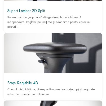
Suport Lombar 2D Split
Sistem unic cu „aripioare” stânga-dreapta care lucrează
independent. Reglabil pe înălțime și adâncime pentru corecția
posturii.
Brațe Reglabile 4D
Control total: înălțime, lățime, adâncime (translație top) și unghi de
rotire. Pad moale din poliuretan.