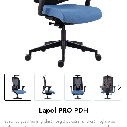
Lapel PRO PDH
Scaun cu șezut tapițat și plasă neagră pe spătar și tetieră, reglare pe