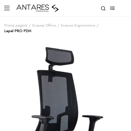
0
Prima pagină
Scaune Office
Scaune Ergonomice
Lapel PRO PDH