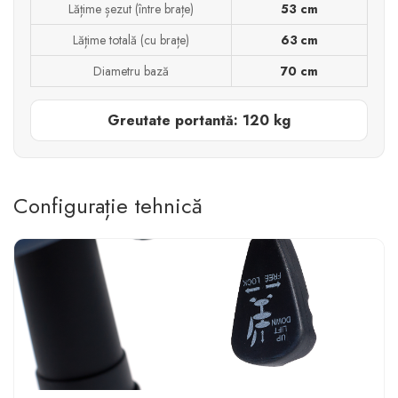
Lățime șezut (între brațe)
53 cm
Lățime totală (cu brațe)
63 cm
Diametru bază
70 cm
Greutate portantă: 120 kg
Configurație tehnică