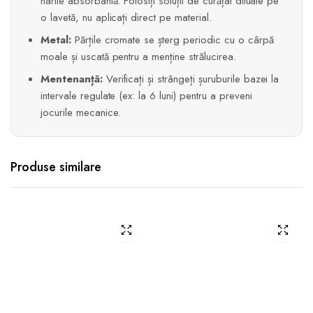
hârtie absorbantă. Folosiți soluții de curățat diluate pe
o lavetă, nu aplicați direct pe material.
Metal:
Părțile cromate se șterg periodic cu o cârpă
moale și uscată pentru a menține strălucirea.
Mentenanță:
Verificați și strângeți șuruburile bazei la
intervale regulate (ex: la 6 luni) pentru a preveni
jocurile mecanice.
Produse similare