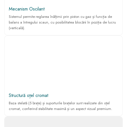
Mecanism Oscilant
Sistemul permite reglarea înălțimii prin piston cu gaz și funcția de
balans a întregului scaun, cu posibilitatea blocării în poziția de lucru
(verticală).
Structură oțel cromat
Baza stelată (5 brațe) și suporturile brațelor sunt realizate din oțel
cromat, conferind stabilitate maximă și un aspect vizual premium.