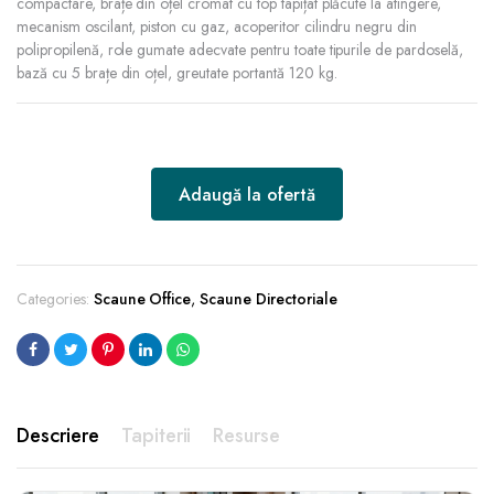
compactare, brațe din oțel cromat cu top tapițat plăcute la atingere,
mecanism oscilant, piston cu gaz, acoperitor cilindru negru din
polipropilenă, role gumate adecvate pentru toate tipurile de pardoselă,
bază cu 5 brațe din oțel, greutate portantă 120 kg.
Adaugă la ofertă
Categories:
Scaune Office
,
Scaune Directoriale
Descriere
Tapiterii
Resurse