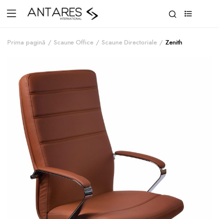
0
Prima pagină
Scaune Office
Scaune Directoriale
Zenith