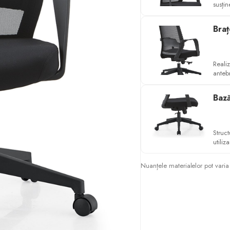
susți
Braț
Realiz
antebr
Bază
Struc
utiliz
Nuanțele materialelor pot varia 