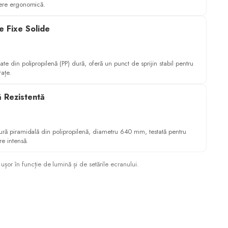
nere ergonomică.
e Fixe Solide
ate din polipropilenă (PP) dură, oferă un punct de sprijin stabil pentru
ațe.
 Rezistentă
tură piramidală din polipropilenă, diametru 640 mm, testată pentru
are intensă.
ușor în funcție de lumină și de setările ecranului.