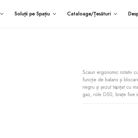
Soluții pe Spațiu
Cataloage/Țesături
Desp
Scaun ergonomic rotativ cu
funcție de balans și blocar
negru și șezut tapițat cu m
gaz, role D50, brațe fixe i