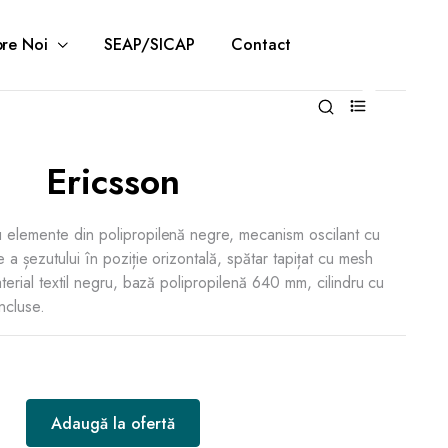
re Noi
SEAP/SICAP
Contact
0
Ericsson
 elemente din polipropilenă negre, mecanism oscilant cu
e a șezutului în poziție orizontală, spătar tapițat cu mesh
aterial textil negru, bază polipropilenă 640 mm, cilindru cu
ncluse.
Adaugă la ofertă