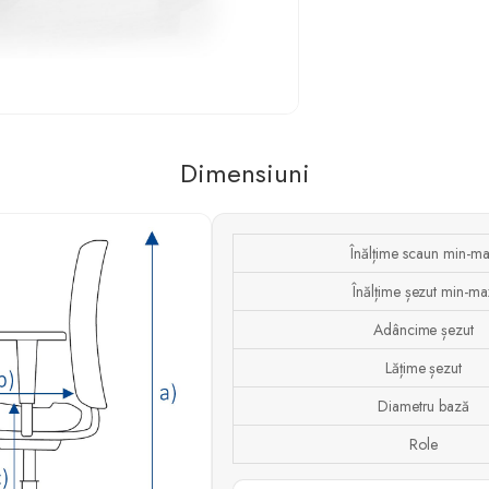
Dimensiuni
Înălțime scaun min-m
Înălțime șezut min-ma
Adâncime șezut
Lățime șezut
Diametru bază
Role