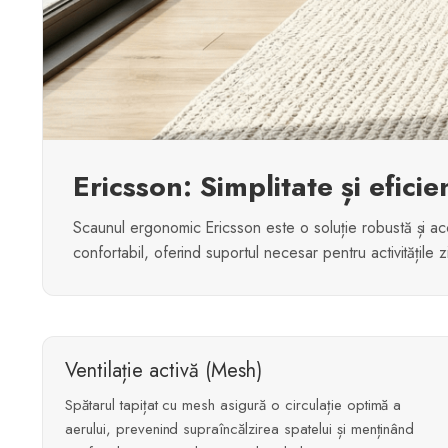
Ericsson: Simplitate și efici
Scaunul ergonomic Ericsson este o soluție robustă și acc
confortabil, oferind suportul necesar pentru activitățile zi
Ventilație activă (Mesh)
Spătarul tapițat cu mesh asigură o circulație optimă a
aerului, prevenind supraîncălzirea spatelui și menținând