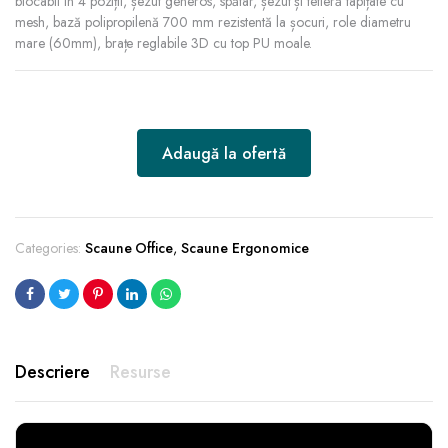
blocabil în 4 poziții, șezut generos, spătar, șezut și tetieră tapițate cu
mesh, bază polipropilenă 700 mm rezistentă la șocuri, role diametru
mare (60mm), brațe reglabile 3D cu top PU moale.
Adaugă la ofertă
Categories:
Scaune Office
,
Scaune Ergonomice
Descriere
Resurse