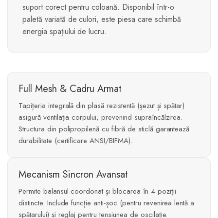
suport corect pentru coloană. Disponibil într-o
paletă variată de culori, este piesa care schimbă
energia spațiului de lucru.
Full Mesh & Cadru Armat
Tapițeria integrală din plasă rezistentă (șezut și spătar)
asigură ventilația corpului, prevenind supraîncălzirea.
Structura din polipropilenă cu fibră de sticlă garantează
durabilitate (certificare ANSI/BIFMA).
Mecanism Sincron Avansat
Permite balansul coordonat și blocarea în 4 poziții
distincte. Include funcție anti-șoc (pentru revenirea lentă a
spătarului) și reglaj pentru tensiunea de oscilație.