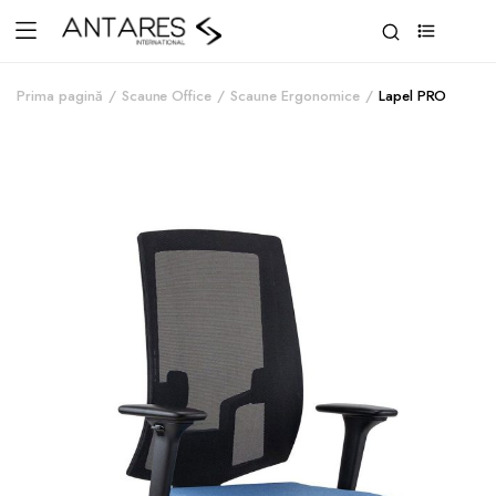
0
Prima pagină
Scaune Office
Scaune Ergonomice
Lapel PRO