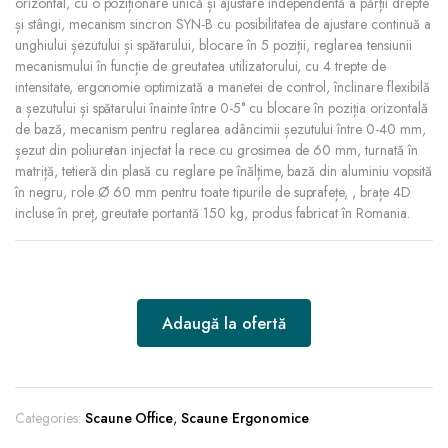
orizontal, cu o poziționare unică și ajustare independentă a părții drepte
și stângi, mecanism sincron SYN-B cu posibilitatea de ajustare continuă a
unghiului șezutului și spătarului, blocare în 5 poziții, reglarea tensiunii
mecanismului în funcție de greutatea utilizatorului, cu 4 trepte de
intensitate, ergonomie optimizată a manetei de control, înclinare flexibilă
a șezutului și spătarului înainte între 0-5° cu blocare în poziția orizontală
de bază, mecanism pentru reglarea adâncimii șezutului între 0-40 mm,
șezut din poliuretan injectat la rece cu grosimea de 60 mm, turnată în
matriță, tetieră din plasă cu reglare pe înălțime, bază din aluminiu vopsită
în negru, role Ø 60 mm pentru toate tipurile de suprafețe, , brațe 4D
incluse în preț, greutate portantă 150 kg, produs fabricat în Romania.
Adaugă la ofertă
Categories:
Scaune Office
,
Scaune Ergonomice