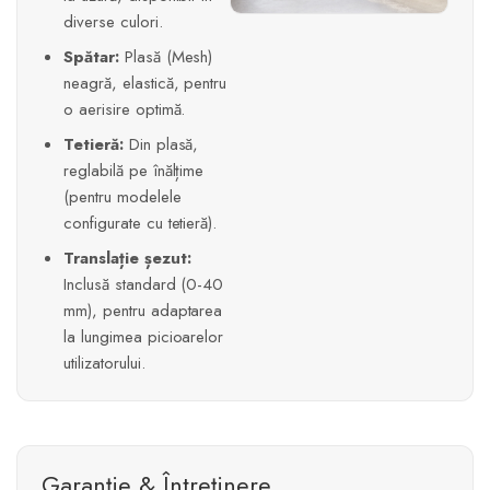
diverse culori.
Spătar:
Plasă (Mesh)
neagră, elastică, pentru
o aerisire optimă.
Tetieră:
Din plasă,
reglabilă pe înălțime
(pentru modelele
configurate cu tetieră).
Translație șezut:
Inclusă standard (0-40
mm), pentru adaptarea
la lungimea picioarelor
utilizatorului.
Garanție & Întreținere