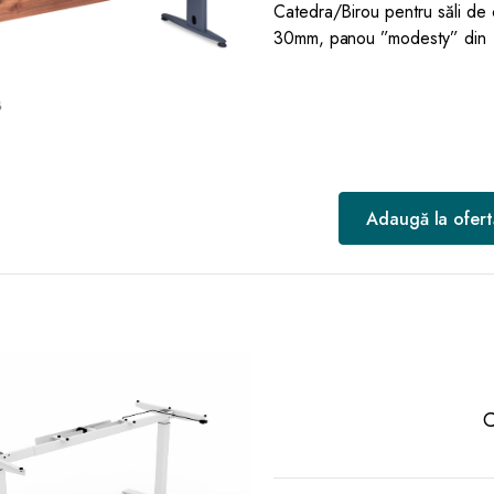
Catedra/Birou pentru săli de
30mm, panou ”modesty” din
Adaugă la ofert
C