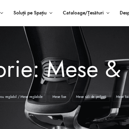
Soluții pe Spațiu
Cataloage/Țesături
Desp
orie:
Mese & 
rou reglabil / Mese reglabile
Mese fixe
Mese săli de ședință
Mese ba