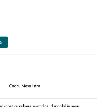
ă
Cadru Masa Istra
el vopsit cu pulbere epoxidică, disponibil în negru