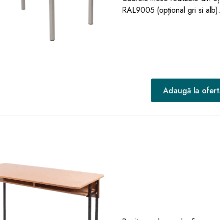
RAL9005 (opțional gri si alb). 
Adaugă la ofert