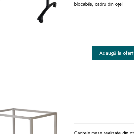
blocabile, cadru din oțel
Adaugă la ofert
Cadrele mese realizate din oț