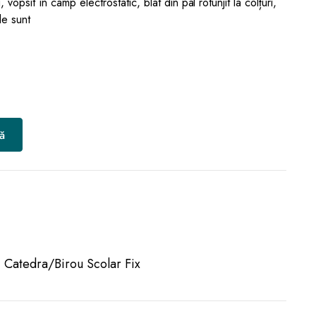
 vopsit în câmp electrostatic, blat din pal rotunjit la colțuri,
le sunt
ă
Catedra/Birou Scolar Fix