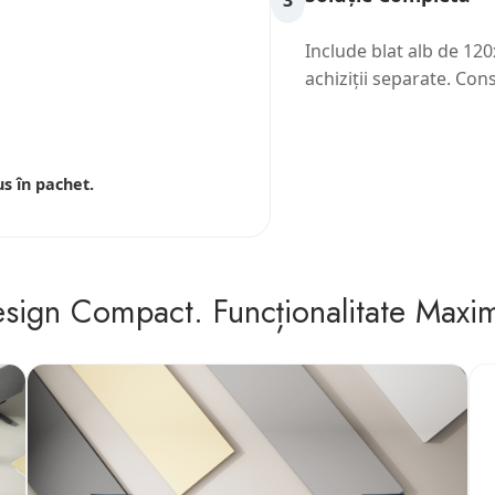
3
Include blat alb de 120
achiziții separate. Co
us în pachet.
sign Compact. Funcționalitate Maxi