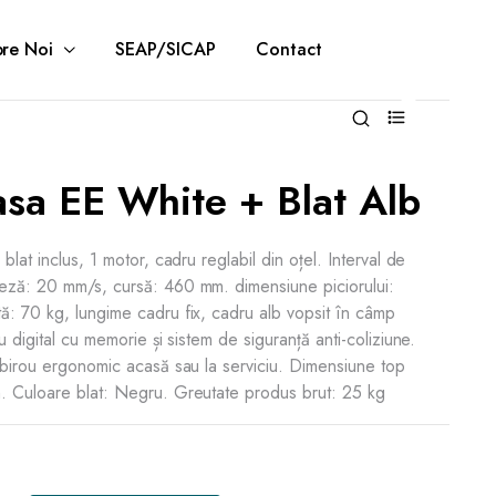
re Noi
SEAP/SICAP
Contact
0
sa EE White + Blat Alb
blat inclus, 1 motor, cadru reglabil din oțel. Interval de
eză: 20 mm/s, cursă: 460 mm. dimensiune piciorului:
: 70 kg, lungime cadru fix, cadru alb vopsit în câmp
u digital cu memorie și sistem de siguranță anti-coliziune.
 birou ergonomic acasă sau la serviciu. Dimensiune top
. Culoare blat: Negru. Greutate produs brut: 25 kg