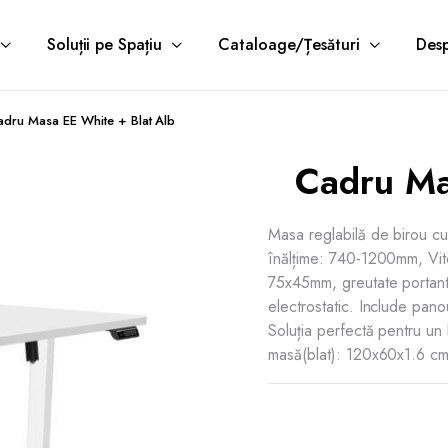
Soluții pe Spațiu
Cataloage/Țesături
Desp
adru Masa EE White + Blat Alb
Cadru Ma
Masa reglabilă de birou cu 
înălțime: 740-1200mm, Vit
75x45mm, greutate portantă
electrostatic. Include pano
Soluția perfectă pentru un
masă(blat): 120x60x1.6 cm