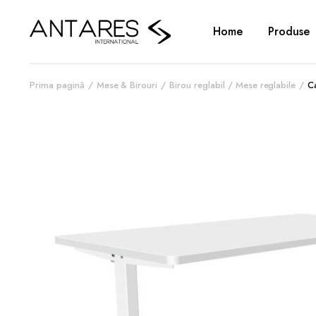
Home
Produse
Prima pagină
Mese & Birouri
Birou reglabil / Mese reglabile
C