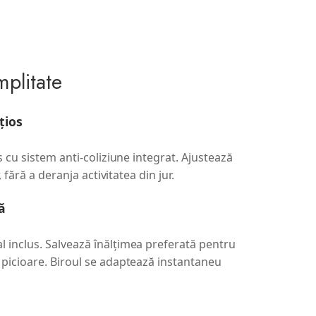
plitate
țios
 cu sistem anti-coliziune integrat. Ajustează
, fără a deranja activitatea din jur.
ă
l inclus. Salvează înălțimea preferată pentru
n picioare. Biroul se adaptează instantaneu