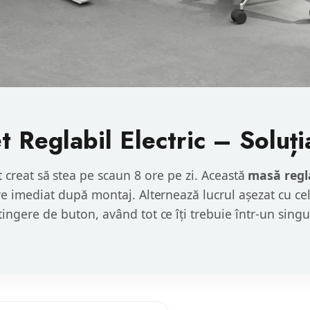
 Reglabil Electric – Soluți
t creat să stea pe scaun 8 ore pe zi. Această
masă regla
re imediat după montaj. Alternează lucrul așezat cu cel
tingere de buton, având tot ce îți trebuie într-un singu