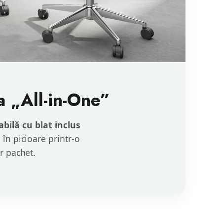
a „All-in-One”
bilă cu blat inclus
 în picioare printr-o
r pachet.