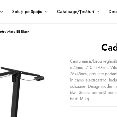
Soluții pe Spațiu
Cataloage/Țesături
Desp
adru Masa EE Black
Cad
Cadru masa/birou reglabilă 
înălțime: 710-1170mm, Vit
75x45mm, greutate portant
în câmp electrostatic. Incl
coliziune. Design modern n
blat. Soluția perfectă pen
brut: 16 kg