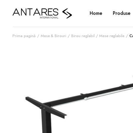
Home
Produse
Prima pagină
Mese & Birouri
Birou reglabil / Mese reglabile
C