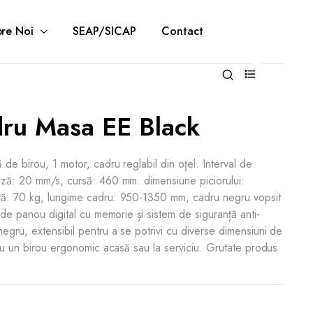
re Noi
SEAP/SICAP
Contact
0
ru Masa EE Black
de birou, 1 motor, cadru reglabil din oțel. Interval de
eză: 20 mm/s, cursă: 460 mm. dimensiune piciorului:
ă: 70 kg, lungime cadru: 950-1350 mm, cadru negru vopsit
ude panou digital cu memorie și sistem de siguranță anti-
egru, extensibil pentru a se potrivi cu diverse dimensiuni de
tru un birou ergonomic acasă sau la serviciu. Grutate produs