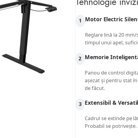
Tehnologie invizi
Motor Electric Silen
1
Reglare lină la 20 mm/s
timpul unui apel, sufic
Memorie Inteligent
2
Panou de control digita
așezat și pentru stat în
de făcut.
Extensibil & Versati
3
Cadrul se extinde pe lă
Probabil se potrivește