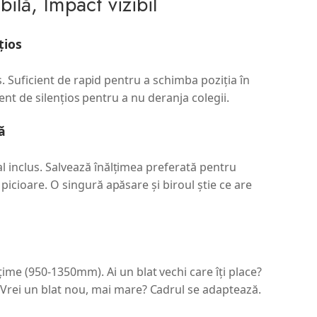
bilă, Impact vizibil
țios
. Suficient de rapid pentru a schimba poziția în
ient de silențios pentru a nu deranja colegii.
ă
l inclus. Salvează înălțimea preferată pentru
 picioare. O singură apăsare și biroul știe ce are
l
țime (950-1350mm). Ai un blat vechi care îți place?
. Vrei un blat nou, mai mare? Cadrul se adaptează.