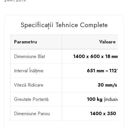
Specificații Tehnice Complete
Parametru
Valoare
Dimensiune Blat
1400 x 600 x 18 mm
(Alb
Interval Înălțime
651 mm ~ 1121 m
Viteză Ridicare
30 mm/s
Greutate Portantă
100 kg
(inclusiv blat
Dimensiune Panou
1400 x 350 mm