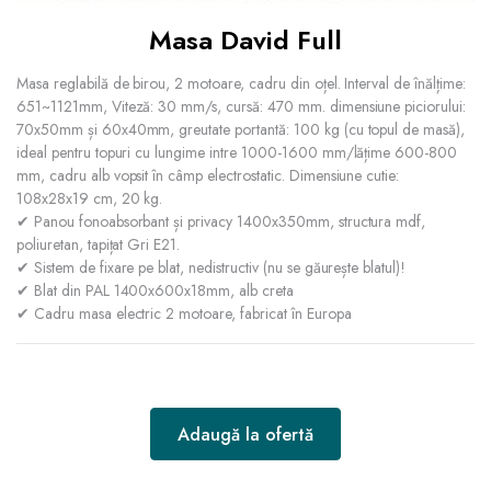
Masa David Full
Masa reglabilă de birou, 2 motoare, cadru din oțel. Interval de înălțime:
651~1121mm, Viteză: 30 mm/s, cursă: 470 mm. dimensiune piciorului:
70x50mm și 60x40mm, greutate portantă: 100 kg (cu topul de masă),
ideal pentru topuri cu lungime intre 1000-1600 mm/lățime 600-800
mm, cadru alb vopsit în câmp electrostatic. Dimensiune cutie:
108x28x19 cm, 20 kg.
✔ Panou fonoabsorbant și privacy 1400x350mm, structura mdf,
poliuretan, tapițat Gri E21.
✔ Sistem de fixare pe blat, nedistructiv (nu se găurește blatul)!
✔ Blat din PAL 1400x600x18mm, alb creta
✔ Cadru masa electric 2 motoare, fabricat în Europa
Adaugă la ofertă