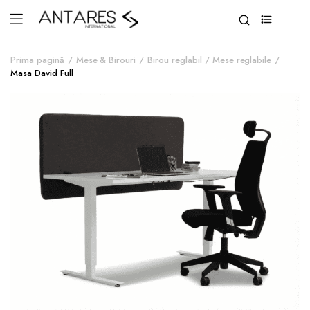
0
Prima pagină
Mese & Birouri
Birou reglabil / Mese reglabile
Masa David Full