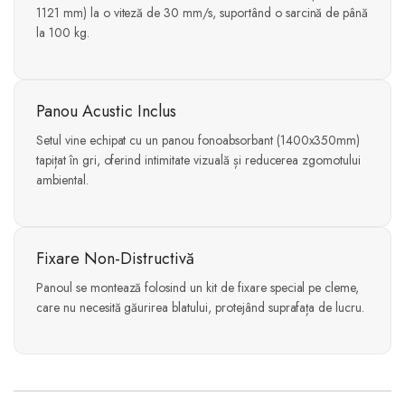
1121 mm) la o viteză de 30 mm/s, suportând o sarcină de până
la 100 kg.
Panou Acustic Inclus
Setul vine echipat cu un panou fonoabsorbant (1400x350mm)
tapițat în gri, oferind intimitate vizuală și reducerea zgomotului
ambiental.
Fixare Non-Distructivă
Panoul se montează folosind un kit de fixare special pe cleme,
care nu necesită găurirea blatului, protejând suprafața de lucru.