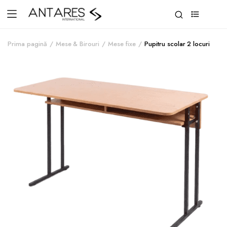
0
Prima pagină
Mese & Birouri
Mese fixe
Pupitru scolar 2 locuri