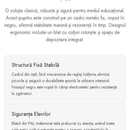
O soluție clasică, robustă și sigură pentru mediul educațional.
Acest pupitru este construit pe un cadru metalic fix, vopsit în
negru, oferind stabilitate maximă și rezistență în timp. Designul
ergonomic include un blat cu colțuri rotunjite și spațiu de
depozitare integrat.
Structură Fixă Stabilă
Cadrul din oțel, fără mecanisme de reglaj înălțime, elimină
jocurile și asigură o durabilitate sporită la utilizare intensivă.
Finisajul negru este vopsit în câmp electrostatic pentru rezistență
la zgârieturi.
Siguranța Elevilor
Blatul din PAL melaminat este prelucrat cu atenție, având toate
cele patru colțuri rotunjite pentru a preveni accidentările în