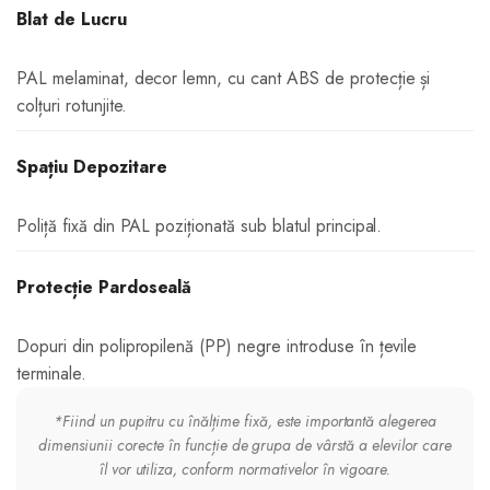
Blat de Lucru
PAL melaminat, decor lemn, cu cant ABS de protecție și
colțuri rotunjite.
Spațiu Depozitare
Poliță fixă din PAL poziționată sub blatul principal.
Protecție Pardoseală
Dopuri din polipropilenă (PP) negre introduse în țevile
terminale.
*Fiind un pupitru cu înălțime fixă, este importantă alegerea
dimensiunii corecte în funcție de grupa de vârstă a elevilor care
îl vor utiliza, conform normativelor în vigoare.