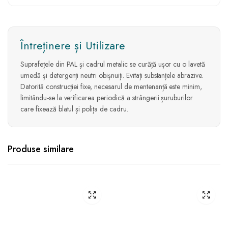
Întreținere și Utilizare
Suprafețele din PAL și cadrul metalic se curăță ușor cu o lavetă
umedă și detergenți neutri obișnuiți. Evitați substanțele abrazive.
Datorită construcției fixe, necesarul de mentenanță este minim,
limitându-se la verificarea periodică a strângerii șuruburilor
care fixează blatul și polița de cadru.
Produse similare