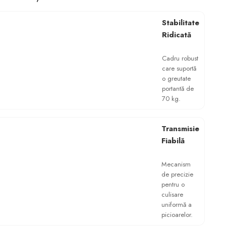
Transmisie
Fiabilă
Mecanism
de precizie
pentru o
culisare
uniformă a
picioarelor.
Integrare
Ergonomică
Designul alb se
potrivește
perfect cu
scaunele
ergonomice
moderne.