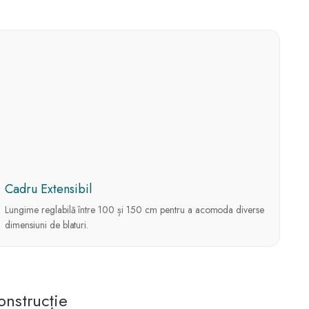
Cadru Extensibil
Lungime reglabilă între 100 și 150 cm pentru a acomoda diverse
dimensiuni de blaturi.
onstrucție
Stabilitate
Ridicată
Cadru robust
care suportă
o greutate
portantă de
70 kg.