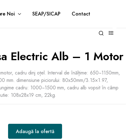
re Noi
SEAP/SICAP
Contact
0
a Electric Alb – 1 Motor
 motor, cadru dinj oțel. Interval de înălțime: 650~1150mm,
500 mm. dimensiune piciorului: 80x50mm/3.15×1.97,
 lungime cadru: 1000~1500 mm, cadru alb vopsit în câmp
 cutie: 108x28x19 cm, 22kg.
Adaugă la ofertă