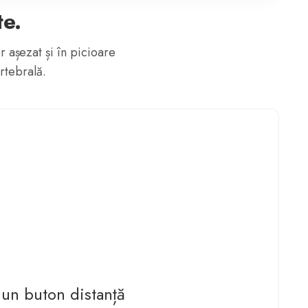
te.
r așezat și în picioare
rtebrală.
un buton distanță
usculară din zona lombară și cervicală.
ucru dinamic și activ.
Office și spații de tip Open Space.