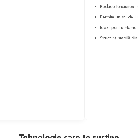
Structură stabilă di
Tehnologie care te susține