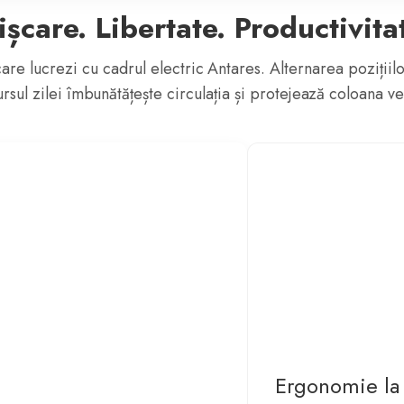
șcare. Libertate. Productivita
re lucrezi cu cadrul electric Antares. Alternarea pozițiilo
rsul zilei îmbunătățește circulația și protejează coloana ve
Ergonomie la 
Reduce tensiunea m
Permite un stil de l
Ideal pentru Home 